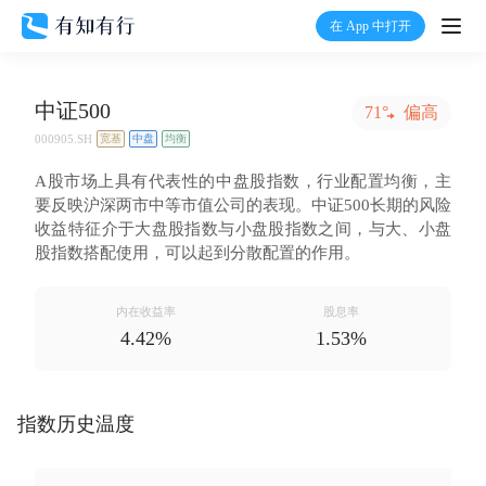
在 App 中打开
打开
中证500
首页
71°
偏高
000905.SH
宽基
中盘
均衡
有知
A股市场上具有代表性的中盘股指数，行业配置均衡，主
要反映沪深两市中等市值公司的表现。中证500长期的风险
收益特征介于大盘股指数与小盘股指数之间，与大、小盘
有行
股指数搭配使用，可以起到分散配置的作用。
温度计
内在收益率
股息率
4.42%
1.53%
加入我们
指数历史温度