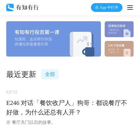
在 App 中打开
打开
首页
有知
有行
最近更新
全部
温度计
8月7日
E246 对话「餐饮收尸人」狗哥：都说餐厅不
加入我们
好做，为什么还总有人开？
🍜 餐厅关门以后的故事。