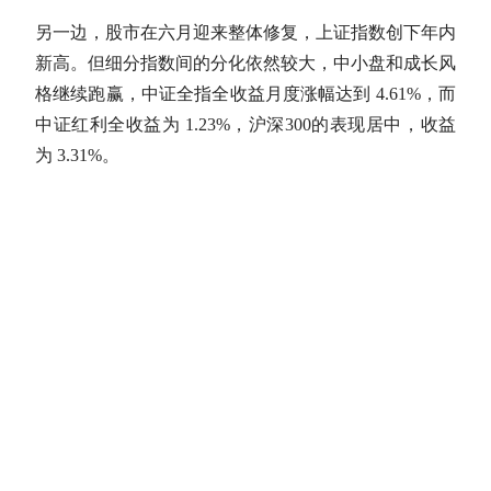
另一边，股市在六月迎来整体修复，上证指数创下年内
新高。但细分指数间的分化依然较大，中小盘和成长风
格继续跑赢，中证全指全收益月度涨幅达到 4.61%，而
中证红利
全收益为 1.23%，
沪深300
的表现居中，收益
为 3.31%。