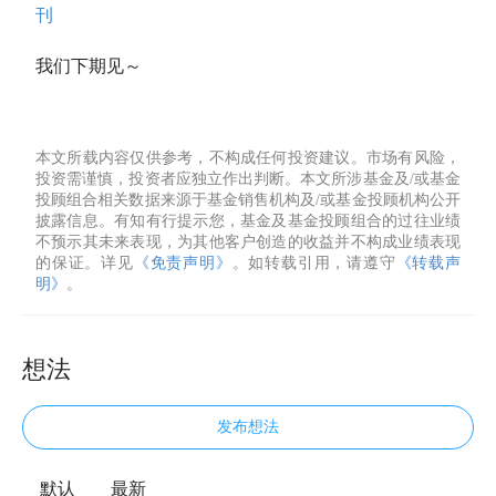
刊
我们下期见～
本文所载内容仅供参考，不构成任何投资建议。市场有风险，
投资需谨慎，投资者应独立作出判断。本文所涉基金及/或基金
投顾组合相关数据来源于基金销售机构及/或基金投顾机构公开
披露信息。有知有行提示您，基金及基金投顾组合的过往业绩
不预示其未来表现，为其他客户创造的收益并不构成业绩表现
的保证。详见
《免责声明》
。如转载引用，请遵守
《转载声
明》
。
想法
发布想法
默认
最新