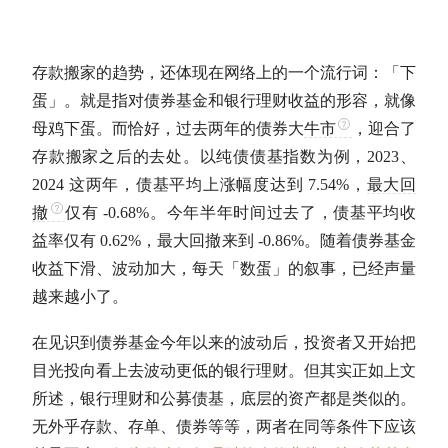
存款搬家的趋势，还体现在网络上的一个流行词：「下
蛋」。就是指对
债券基金
和银行理财收益的形容，就像
母鸡下蛋。而恰好，过去两年的债券大
牛市
，迎合了
存款搬家之后的去处。以纯债
债基
指数为例，2023、
2024 这两年，
债基
平均上涨幅度达到 7.54%，
最大回
撤
仅有 -0.68%。今年半年时间过去了，
债基
平均收
益率仅有 0.62%，
最大回撤
来到 -0.86%。随着
债券基金
收益下滑、波动加大，每天「数蛋」的叙事，已经声量
越来越小了。
在见识到
债券基金
今年以来的波动后，投资者又开始把
目光投向看上去波动更低的银行理财。但其实正如上文
所述，银行理财和公募
债基
，底层的资产都是类似的。
无外乎存款、存单、债券等等，两者在同等条件下应该