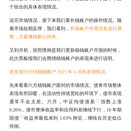
个组合的具体表现情况。
说完市场情况，接下来我们看长钱账户的操作情况。随
着市场短期反弹，我们看到，
长钱账户本周没有进行调
整，大家继续耐心持有。
又到月初，按照惯例是我们更新稳钱账户月报的时候，
此次黑板报我们会围绕稳钱账户的表现来进行说明。
首先我们介绍稳钱账户 2025 年 6 月的表现情况。
先来看看六月稳钱账户面对的市场情况。债券市场整体
表现有所回暖，在流动性持续宽松的环境下，债市表现
通常不会太差。六月，中证纯债
债基
指数上涨
0.26%，债市整体收益率和信用利差继续下行，10 年期
国债
收益率最低来到 1.63% 附近，继续在历史低位
徘徊。