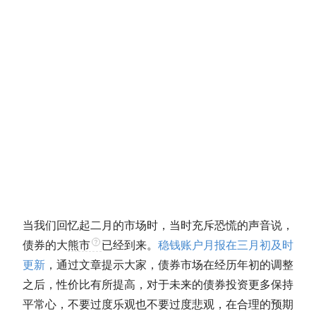
当我们回忆起二月的市场时，当时充斥恐慌的声音说，
债券的大
熊市
已经到来。
稳钱账户月报在三月初及时
更新
，通过文章提示大家，债券市场在经历年初的调整
之后，性价比有所提高，对于未来的债券投资更多保持
平常心，不要过度乐观也不要过度悲观，在合理的预期