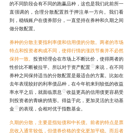
的不同阶段会有不同的跑赢品种，这也是我们此前所一
直强调的，合理分散配置胜于押注单一方向。我们看
到，稳钱账户在债券部分，一直坚持在券种和久期之间
做分散配置。
券种的分散主要指利率债和信用债的分散。两者的市场
特点和投资者构成不同，使得行情的涨跌节奏并不必然
保持一致。
投资经理会在市场上不断比价，使得两者的
性价比不断被拉平。所以对于
资产配置
来说，在不同
券种之间保持适当的分散配置是最适合的方案。比如在
去年表现较好的利率债品种，在今年初来到较低的收益
率水平之后，就面临
票息
收益更高的信用债更容易受
到投资者的青睐的情形。得益于此，更加灵活的
主动基
金
的表现，会相对优于
指数基金
。
久期的分散，主要是指短债和中长债。前者的特点是
票
息
收入通常较低，但债券价格的变化更加平稳。而后者