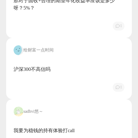
那对于固收+合理的期望年化收益率应该是多少
呀？5%？

1
给财富一点时间
沪深300不高估吗

1
sadhvi悠～
我要为稳钱的持有体验打call
