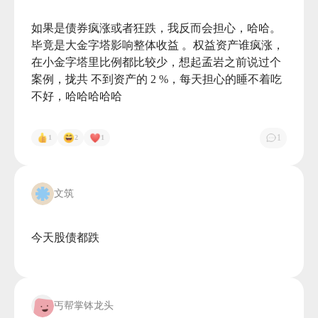
如果是债券疯涨或者狂跌，我反而会担心，哈哈。
毕竟是大金字塔影响整体收益 。权益资产谁疯涨，
在小金字塔里比例都比较少，想起孟岩之前说过个
案例，拢共 不到资产的 2 %，每天担心的睡不着吃
不好，哈哈哈哈哈

1
1
2
1
文筑
今天股债都跌

丐帮掌钵龙头