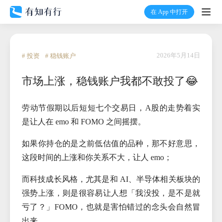
在 App 中打开
打开
首页
2026年5月14日
# 投资
# 稳钱账户
市场上涨，稳钱账户我都不敢投了😂
有知
劳动节假期以后短短七个交易日，A股的走势着实
有行
是让人在 emo 和 FOMO 之间摇摆。
温度计
如果你持仓的是之前低估值的品种，那不好意思，
这段时间的上涨和你关系不大，让人 emo；
加入我们
而科技成长风格，尤其是和 AI、半导体相关板块的
强势上涨，则是很容易让人想「我没投，是不是就
亏了？」FOMO，也就是害怕错过的念头会自然冒
出来。