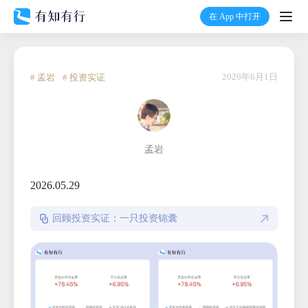
在 App 中打开
打开
首页
2026年6月1日
# 孟岩
# 投资实证
有知
孟岩
有行
2026.05.29
温度计
回顾投资实证：一只投资锦囊
加入我们