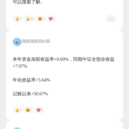
可以搜索了解。

5
5
41
3
4
我困我困我好困
本年资金加权收益率+0.69%，同期中证全指全收益
+7.97%

年化收益率+5.64%

记账以来+50.67%

2
1
1