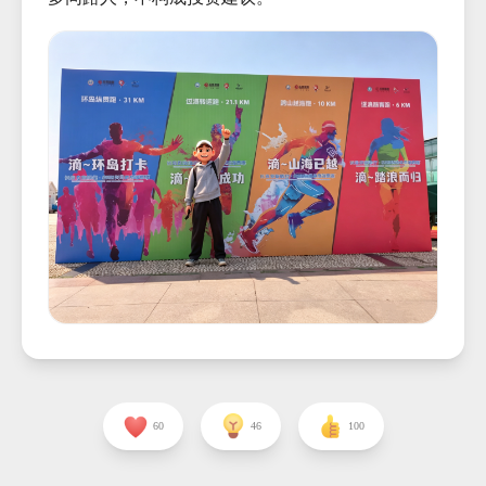
60
46
100