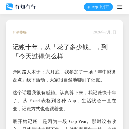
在 App 中打开
打开
首页
2026年7月3日
# 消费账
记账十年，从「花了多少钱」，到
有知
「今天过得怎么样」
有行
@同路人木子：六月底，我参加了一场「年中财务
盘点」线下活动，大家很自然地聊到了记账。
温度计
这个话题我很有感触。认真算下来，我记账快十年
加入我们
了。从 Excel 表格到各种 App，生活状态一直在
变，记账方式也会跟着变。
最开始记账，是因为一段 Gap Year。那时没有收