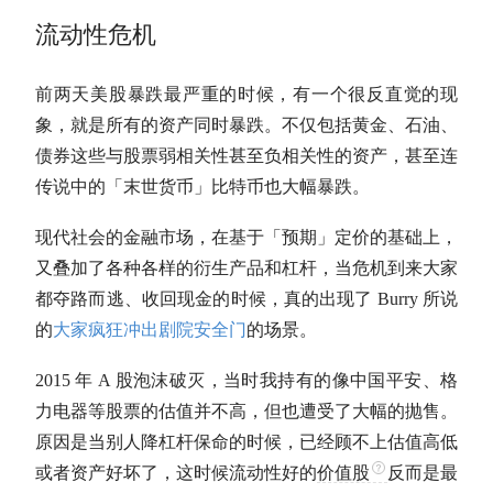
流动性危机
前两天美股暴跌最严重的时候，有一个很反直觉的现
象，就是所有的资产同时暴跌。不仅包括黄金、石油、
债券这些与股票弱相关性甚至负相关性的资产，甚至连
传说中的「末世货币」比特币也大幅暴跌。
现代社会的金融市场，在基于「预期」定价的基础上，
又叠加了各种各样的衍生产品和杠杆，当危机到来大家
都夺路而逃、收回现金的时候，真的出现了 Burry 所说
的
大家疯狂冲出剧院安全门
的场景。
2015 年 A 股泡沫破灭，当时我持有的像中国平安、格
力电器等股票的
估值
并不高，但也遭受了大幅的抛售。
原因是当别人降杠杆保命的时候，已经顾不上
估值
高低
或者资产好坏了，这时候流动性好的
价值股
反而是最