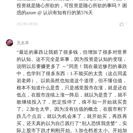
投资就是随心所欲的，可投资是随心所欲的事吗？ 困
惑的azure @ 认识有知有行的第576天
2022年3月9日
7
无名草
“最近的暴跌让我赔了很多钱，但增加了很多对世界
的认知。这不完全是坏事，因为投资是认知的变现，
说明以后要赚更多了 ～”同意！我在最近惨烈的暴跌
中，也学到了很多东西：1.不能买的太贵（这点同孟
岩老师）。以前虽然也知道这个道理，但不懂估值，
根本不知道什么是贵，只是感觉股市在涨，就是还在
低点，在股市连续上涨一阵后，就以为是贵了，就不
敢继续投入了，把定投停了，殊不知一开始就买贵
了。2.加仓太早。因为没有估值的概念，在股市刚下
跌几个点后，就以为机会来了，就开始买，再跌再
买，还天真的以为自己践行了“别人恐惧我贪婪”，实
际上股市下跌才刚刚开始。3.加仓档差太小。开始加