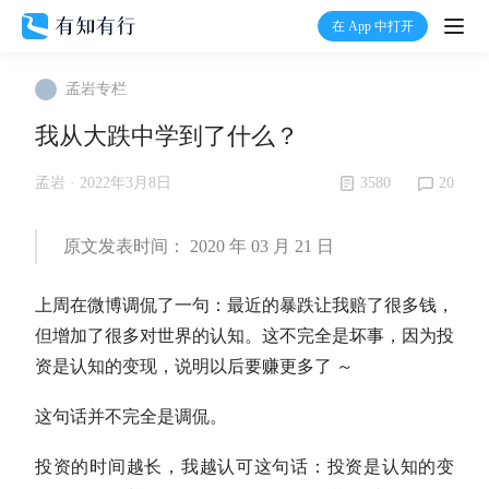
在 App 中打开
打开
孟岩专栏
首页
我从大跌中学到了什么？
有知
3580
20
孟岩 ·
2022年3月8日
有行
原文发表时间： 2020 年 03 月 21 日
上周在微博调侃了一句：最近的暴跌让我赔了很多钱，
温度计
但增加了很多对世界的认知。这不完全是坏事，因为投
资是认知的变现，说明以后要赚更多了 ～
加入我们
这句话并不完全是调侃。
投资的时间越长，我越认可这句话：
投资是认知的变