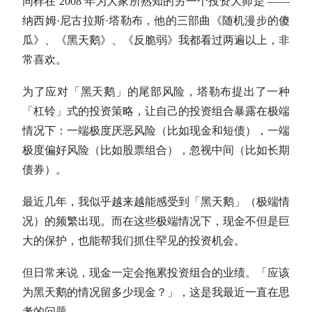
同样在 2008 年为大家所熟知的另一个投资大师是 ——
纳西姆·尼古拉斯·塔勒布，他的三部曲《随机漫步的傻
瓜》、《黑天鹅》、《反脆弱》我都看过两遍以上，非
常喜欢。
为了应对「黑天鹅」的尾部风险，塔勒布提出了一种
「杠铃」式的投资策略，让自己的投资组合暴露在极端
情况下：一端极度厌恶风险（比如现金和短债），一端
极度偏好风险（比如股票组合），忽视中间（比如长期
债券）。
最近几年，我似乎越来越能感受到「黑天鹅」（极端情
况）的频繁出现。而在这些极端情况下，现金不但是巨
大的保护，也能帮我们抓住罕见的投资机会。
但日常来说，现金一定会拖累投资组合的业绩。「应该
为黑天鹅的情况留多少现金？」，这是我最近一直在思
考的问题。