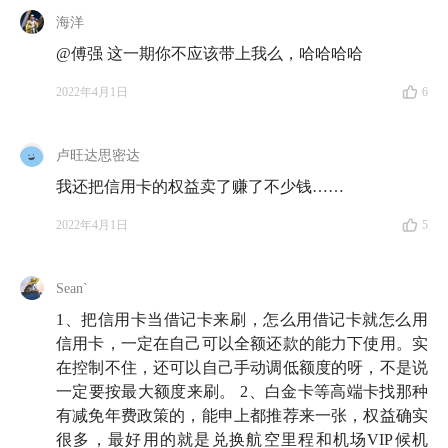
海洋
你需要花更多？
@傅强 这一期你不应该带上我么，哈哈哈哈
34:46
除了分期付款的利息，信用卡还有哪些收入？
2022年4月1日
6
41:03
现在大家的日常消费用花呗更普遍一些，信用卡
是不是已经过时了？
卢旺达思密达
我还把信用卡的权益卖了赚了不少钱……
43:37
有良好的信用记录，意味着未来可以享受到更低
的贷款利率吗？
2022年4月1日
5
48:05
如何建立对信用卡的控制感？
Sean`
52:42
傅强：我的人生母题是不断地扩大自己的经历和
1、把信用卡当借记卡来刷，怎么用借记卡就怎么用
信用卡，一定在自己可以全额还款的能力下使用。实
体验
在控制不住，还可以自己手动调低额度的呀，不是说
54:30
一定要按最大额度来刷。 2、白金卡等高端卡找那种
面对自己的消费诉求时都应量入为出，我们应该
有减免年费政策的，能申上都推荐来一张，权益确实
合理消费，掌控好自己的欲望
很多，最好用的就是兑换航空里程和机场VIP候机