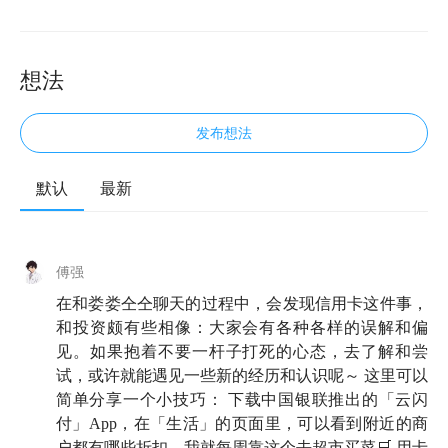
想法
发布想法
默认
最新
欢迎来到知行小酒馆，我们关注投资，更关注怎样更好
地生活。我是仝仝。
傅强
之前，我和我司伙伴傅强聊天的时候，看到他有七家银
在和娄娄仝仝聊天的过程中，会发现信用卡这件事，
行的 21 张信用卡，还用专门的表格管理自己的信用
和投资颇有些相像：大家会有各种各样的误解和偏
卡，震惊之余，我感到非常疑惑。
见。如果抱着不要一杆子打死的心态，去了解和尝
试，或许就能遇见一些新的经历和认识呢～ 这里可以
一方面，我听过太多因为超前消费，还不上信用卡，最
简单分享一个小技巧： 下载中国银联推出的「云闪
终背上债务的悲惨故事，所以一直对信用卡秉持着谨慎
付」App，在「生活」的页面里，可以看到附近的商
的观望态度。
户都有哪些折扣。我就每周靠这个去超市买菜🛒 用卡