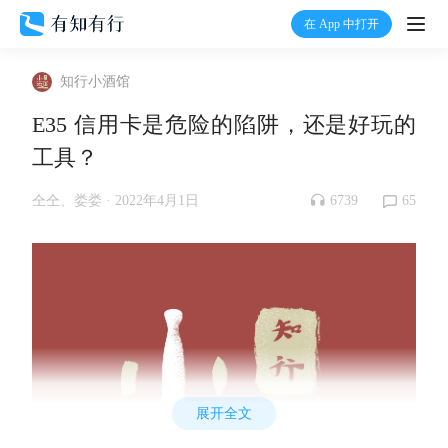
在 App 中打开
打开
知行小酒馆
首页
E35 信用卡是危险的陷阱，还是好玩的
工具？
有知
6739
65
仝仝、娄娄 ·
2022年4月1日
有行
温度计
加入我们
展开全文