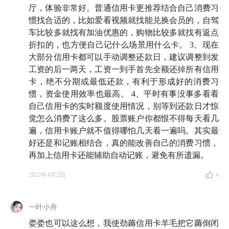
厅，体验非常好。普通信用卡更推荐结合自己消费习
惯找合适的，比如爱看视频就找能兑换会员的，自驾
本文章所载内容仅供参考，不构成投资建议。市场有风险，投
车比较多就找有加油优惠的，购物比较多就找有返点
资需谨慎，投资者应保持独立思考。详见
《文章免责声明》
。
折扣的，也方便自己记什么场景用什么卡。 3、现在
如转载使用，请参考
《文章转载规范》
。
大部分信用卡都可以手动调整还款日，建议调整到发
工资的后一两天，工资一到手首先全额还掉所有信用
卡，绝不分期或最低还款，有利于形成好的消费习
惯，资金使用效率也最高。 4、平时有事没事多看看
自己信用卡的实时额度使用情况，别等到还款日才惊
觉怎么消费了这么多。股票账户你都恨不得每天看几
遍，信用卡账户就不值得哪怕几天看一遍吗。其实最
好还是和记账相结合，真的能改善自己的消费习惯，
再加上信用卡还能辅助自动记账，避免有所遗漏。
2022年4月2日
4
一叶小舟
娄娄也可以这么想，我使劲薅信用卡羊毛把它薅倒闭