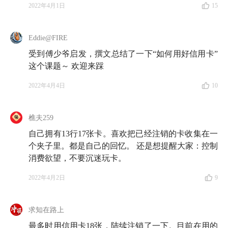
风险，要学会保护好自己，消费也是一样。消费上有掌
2022年4月1日
15
控力的人可以借助信用卡获得一些独特体验，但没有掌
控力的朋友还是谨慎为好。
每个人在面对自己的消费诉
Eddie@FIRE
求时都应量入为出，合理消费，掌控好自己的欲望
。
受到傅少爷启发，撰文总结了一下“如何用好信用卡”
这个课题～ 欢迎来踩
本期出场💡
2022年4月4日
10
仝仝：对信用卡持谨慎态度的萌新
樵夫259
娄娄：对信用卡有些疑惑的小不懂
自己拥有13行17张卡。喜欢把已经注销的卡收集在一
个夹子里。都是自己的回忆。 还是想提醒大家：控制
傅强：用信用卡拓展体验的宝藏男孩
消费欲望，不要沉迷玩卡。
2022年4月2日
9
本期要点🌟
04:06
我们人生的第一张信用卡
求知在路上
最多时用信用卡18张，陆续注销了一下。目前在用的