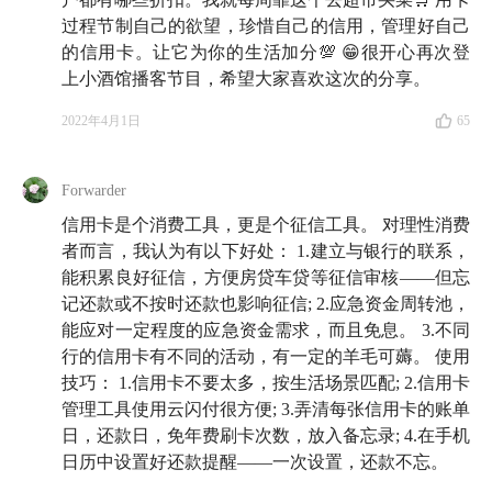
过程节制自己的欲望，珍惜自己的信用，管理好自己
另一方面，以我对傅强的了解，他并不是一个日常消费
的信用卡。让它为你的生活加分💯 😁很开心再次登
很高的人，我很疑惑，为什么他还要办那么多张信用卡
上小酒馆播客节目，希望大家喜欢这次的分享。
呢？
2022年4月1日
65
直到有一天，我在傅强的朋友圈看到他特别骚气地用信
用卡权益免费入住了各种高级酒店，兑换头等舱机
Forwarder
票......
信用卡是个消费工具，更是个征信工具。 对理性消费
者而言，我认为有以下好处： 1.建立与银行的联系，
我才知道，对他来说，信用卡不是用来超额消费的，而
能积累良好征信，方便房贷车贷等征信审核——但忘
是一个拓展生活体验的工具。
记还款或不按时还款也影响征信; 2.应急资金周转池，
能应对一定程度的应急资金需求，而且免息。 3.不同
这次，我把他请到小酒馆，和傅强聊聊他是如何合理使
行的信用卡有不同的活动，有一定的羊毛可薅。 使用
用这些信用卡的，又是如何利用信用卡拓展自己的人生
技巧： 1.信用卡不要太多，按生活场景匹配; 2.信用卡
管理工具使用云闪付很方便; 3.弄清每张信用卡的账单
体验而不掉进「超前消费陷阱」的？
日，还款日，免年费刷卡次数，放入备忘录; 4.在手机
需要提醒大家的是，
日历中设置好还款提醒——一次设置，还款不忘。
本期节目绝不是推荐办卡
。投资有