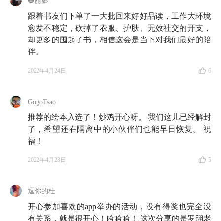
🎃丽影
跟着书友们下单了一大批回来好好品读，工作大环境
14:49
在学校里隔离的大学生 Rocky，
《登天的感
愈发不稳定，砍掉了衣服、护肤、无效社交的开支，
觉》
：这本书讲的是心理学家岳晓东在哈佛做心理咨询
却更多的囤起了书，相信这会是当下对我们最好的陪
的 10 个真实案例，比《也许你该找个人聊聊》读起来
伴。
更加简明轻快。
2022年4月24日
6
17:40
在隔离中的樱子，
《西藏生死书》
：每一种痛
苦、悲伤、损失和无止境的挫折都有它真实而戏剧的目
GogoTsao
的，唤醒我们，促使甚至是近乎强迫我们冲破轮回，从
推荐的绘本入选了！炒鸡开心呀。 我们这儿已经解封
而释放被禁锢的光芒。
了，希望还在隔离中的小伙伴们也能早日恢复。 祝
福！
Part 2 阅读有助赚钱！
2022年4月23日
5
19:52
刚在项目上亏掉 150 万的龙仔，
《第一性原
逗你的杜
理》
：这本书带给我的启发是，面对问题时应融入更多
开心参加喜欢的app举办的活动，没有得奖也完全没
跨行业、跨学科的思维，然后小心论证，而不是仅仅从
有关系，就是很开心！哈哈哈！ 这次分享的是罗翔老