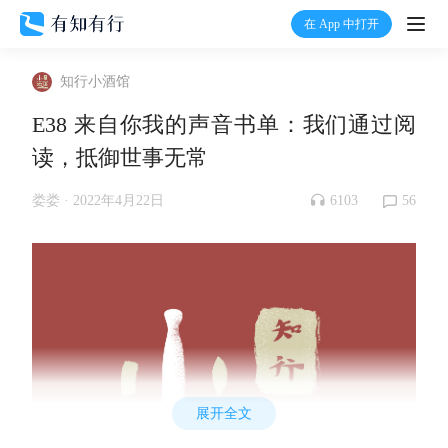
在 App 中打开
打开
知行小酒馆
首页
E38 来自你我的声音书单：我们通过阅
读，抵御世事无常
有知
6103
56
娄娄 ·
2022年4月22日
有行
温度计
加入我们
展开全文