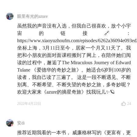
走，不匆促，也不犹疑。等到我们回过神来，才惊觉它
已经走了很远。但，没有什么能阻挡我们阅读。我们永
眼里有光的azure
远可以让一本好书来点亮生活。
虽然我的声音没有入选，但我自己很喜欢，放个小宇
宙的链接🔗：
上周，我们向大家发出了邀请，
用声音的方式来共建一
https://www.xiaoyuzhoufm.com/episodes/6262a36094e093e
个属于我们的书单
——或许是在疫情期间给予你陪伴的
坐标上海，3月11日至今，居家一个月又11天了。我
那本书；或许是在股市低迷时给了你信心的那本书；又
把和小朋友的面对面课程搬到了网上，在陪伴她们阅
读的过程中，邂逅了The Miraculous Journey of Edward
或许是当我们在被各种消息不断冲击与入侵的当下，给
Tulane 《爱德华的奇妙之旅》。她适合6岁到100岁的
了你新的视角与启发的那本书。
读者，我自己读了三遍了。 这是一段不断遇见、不断
别离、不断希望、不断失望的奇妙之旅，多奇妙呢？
五湖四海的朋友纷纷录下了他们的阅读分享与推荐。在
欢迎大家来《azure的摘星奇旅》找我玩儿✨🪐
这期播客中，你可以通过读书这件事，
听见大家不同的
生活，感受到在每一个读者心中那些细微的震荡
。希望
2022年4月22日
24
能够通过这期播客，能让阅读回到了我们实实在在的生
活中去，也让阅读的喜悦流动到更多人的心里。
安di
推荐近期我看的一本书， 威廉格林写的《更富有，更
🎧祝收听愉快。