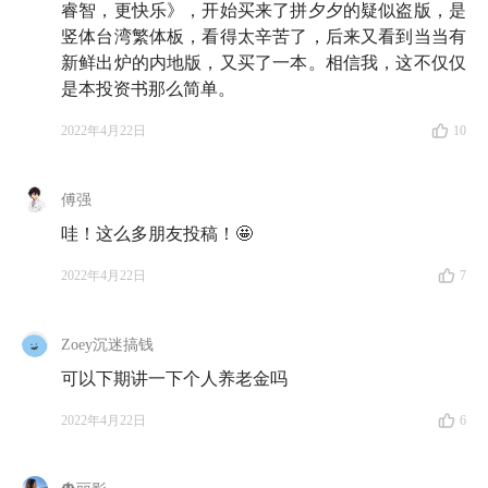
睿智，更快乐》，开始买来了拼夕夕的疑似盗版，是
竖体台湾繁体板，看得太辛苦了，后来又看到当当有
新鲜出炉的内地版，又买了一本。相信我，这不仅仅
📖 酒馆书单
是本投资书那么简单。
2022年4月22日
10
Part 1 隔离的人在看什么书？
03:10
在上海隔离的奶糕，
《每天最重要的 2 小时》
：
傅强
屏蔽噪音、保持专注非常重要，但也不要害怕我们偶尔
哇！这么多朋友投稿！🤩
的一些分心和走神。
2022年4月22日
7
09:18
在上海隔离的熊有饭，
《小家越住越大》
：房子
不等于家、设计师不等于居住者、住更大的房子不等于
Zoey沉迷搞钱
住得更好、家的面积不等于家的容积。
可以下期讲一下个人养老金吗
11:18
在福建隔离的宝妈 Gogo，
《爱德华，全世界最
2022年4月22日
6
恐怖的男孩》
：每当我又想骂小孩的时候，这本书就会
冲到我的心里，用力地按下暂停键。