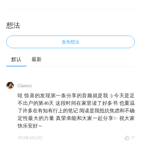
想法
发布想法
默认
最新
👋大家好，欢迎来到知行小酒馆。我们关注投资，更关
注怎样更好地生活。我是娄娄。
Clairecc
📖4 月 23 日是「
世界读书日
」。注意到这一点的时
哇 惊喜的发现第一条分享的音频就是我 :) 今天是足
候，我在心里又暗暗惊叹：2022 都已经快要过去 4 个
不出户的第46天 这段时间在家里读了好多书 也重温
月了。
了许多在有知有行上的笔记 阅读是我抵抗焦虑和不确
定性最大的力量 真荣幸能和大家一起分享✨ 祝大家
新冠疫情的反复、国际局势的动荡、股市行情的低
快乐安好～
迷......这些接连不断的消息，令人不禁慨叹生活不易。
2022年4月22日
57
而无论世界发生什么，时间永远按它自己的节奏往前