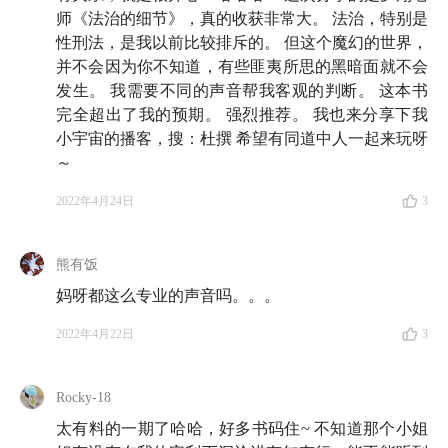
自己单一的视角或经验领域来分析问题。
师《法治的细节》，真的收获非常大。 法治，特别是
性刑法，是我以前比较排斥的。 但这个魔幻的世界，
24:53
禹思，
《从负债两千万到心想事成每一天》
：我
并不会因为你不知道，有些匪夷所思的黑暗面就不会
们说的每一句话事实上都是在和宇宙下订单。你说「我
发生。 我需要不同的声音帮我客观的判断。 这本书
很弱」或「我很强」，它们都是一种订单，同时也是一
完全超出了我的预期。 强烈推荐。 我也来分享下我
种选择。
小宇宙的播客，搜：杜撰 希望有同道中人一起来玩呀
～
27:20
纪录片导演兼理财小白夏军青，
《财务自由之
2022年4月24日
3
路》
：这本书最大的特点就是非常详细，而且里面传达
的面对生活和财富的态度也很值得和大家分享。我非常
熊有饭
喜欢书中的一句话，「治愈无意义之感，最好的方法就
妈呀都这么专业的声音吗。。。
是去关心他人」。
2022年4月22日
3
30:30
或许是持有了中概股的 Wendy，
《沸腾新十
年》
：用编年体讲述
中国互联网
行业的十年发展。读
Rocky-18
完之后，我们可以问问自己，你是怎么看待这个行业
的？对于中概股的投资是不是像你自己想的那么有信
太有料的一期了哈哈，好多书码住~ 不知道那个小姐