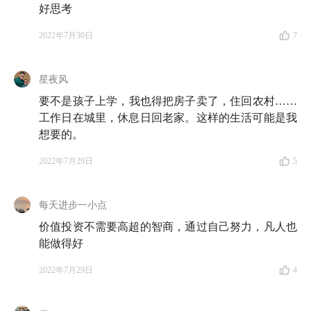
好思考
超一线的房价还会涨吗？如果现在卖了，未来会不会后
2022年7月30日
7
悔呢？当自己因为健康原因落后于所谓的「社会时
钟」，又该如何调整自己的心态和预期呢？
星夜风
这一期和你一同拆信读信的，依旧是白羊座组合 ♈️ 由
要不是孩子上学，我也得把房子卖了，住回农村……
于听友们呼声很高，在节目最后，我们附送了《更富
工作日在城里，休息日回老家。这样的生活可能是我
有、更睿智、更快乐》的对谈彩蛋，祝收听愉快 🍃
想要的。
2022年7月29日
5
注：本期节目仅为分享，不构成投资建议。投资有风
险，入市需谨慎。
每天进步一小点
价值投资不需要高超的智商，通过自己努力，凡人也
收听地图
能做得好
✉️ 来拆信啦！
2022年7月29日
4
00:25
交代一下！仝仝和娄娄去哪儿了？