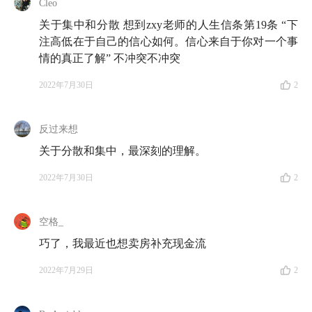
Cleo
01:17
你问我答之
阿拉丁来信：深圳的房子还值得长期
关于集中和分散 想到zxy老师的人生信条第19条 “下
持有吗？是否可以置换成其他资产？
注高低在于自己的信心如何。信心来自于你对一个事
情的真正了解” 不冲突不冲突
08:51
你问我答之
小30来信：因为生病，我开始敬畏生
命，也开始明白金钱的重要性
2022年7月30日
2
14:05
噢！还有两位听友给我们布置了工作
反过来想
🐚 声海遗珠
关于分散和集中，最深刻的理解。
（以下声音片段来自
E48 《更富有、更睿智、更快
2022年7月30日
2
乐》：新一代
价值投资
者的良好生活提案
）
空格_
Part 1 投资问答
巧了，我最近也想卖房补充现金流
20:07
第一个问题：
A股
是否真的那么特别，以至于
2022年7月29日
2
价值投资
都无法适用？
21:41