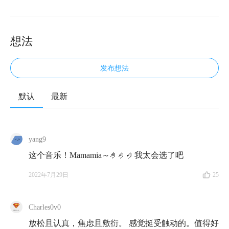
想法
发布想法
默认
最新
欢迎来到知行小酒馆，这是一档由有知有行出品的播客
节目。我们关注投资，更关注怎样更好地生活。
yang9
本月的知行信箱，我们收到了两封特殊的来信。第一封
这个音乐！Mamamia～🤌🤌🤌我太会选了吧
信来自深圳的阿拉丁，他在最近扛起管理家庭财务的大
2022年7月29日
25
旗后，意识到家里缺乏稳定的
现金流
，动起了卖房的
心思；第二封来信来自一位 21 岁的大一学生，TA 因为
Charles0v0
疾病不得不中途休学，但早早觉醒理财意识的 TA ，靠
副业已经攒下了一笔小积蓄。
放松且认真，焦虑且敷衍。 感觉挺受触动的。值得好