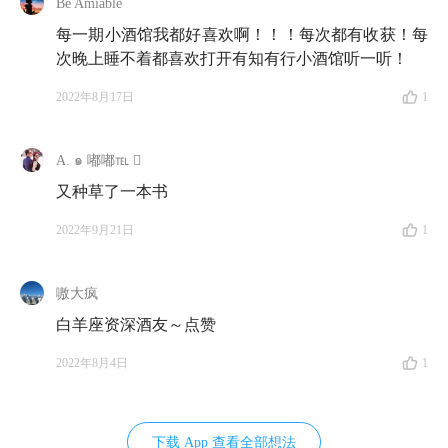
第二个问题：为啥
价值投资
者里，有的选择「分
Be Amiable
散」，有的选择「集中」？
每一期小酒馆我都好喜欢啊！！！每次都有收获！每
次晚上睡不着都喜欢打开有知有行小酒馆听一听！
25:59
第三个问题：到底什么才是
价值投资
呢？
能力圈
2022年8月17日
1
其实应该用「二阶思维」打开？
Part 2 观点交锋
A. ๑ 嘟嘟℡ 
又种草了一本书
29:29
规模庞大如诺基亚，为什么在 Eric 看来不算好公
司？
2022年9月21日
1
33:13
为什么松弛、坚定如帕博来，在看完尼克·斯里
嗷大疯
普（Nick Sleep）的投资哲学后还会迫切地想切换风格
白羊座资深酒友～点赞
呢？
2022年8月4日
1
36:16
接受自己是个凡人，一定意味着要接受分散投资
的方式吗？
下载 App 查看全部想法