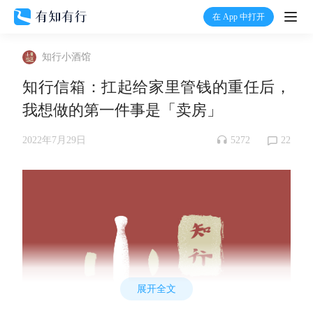
在 App 中打开
打开
知行小酒馆
首页
知行信箱：扛起给家里管钱的重任后，
我想做的第一件事是「卖房」
有知
5272
22
2022年7月29日
有行
温度计
加入我们
展开全文