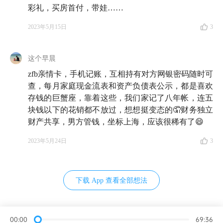
是纠结于怎样才帮身边人弄明白某个投资小问题，只要
彩礼，买房首付，带娃……
是关于钱的问题，都可以来信倾诉。虽然精力所限，不
2023年5月15日
3
一定每一封信我们都会回复，但我们保证每一封信都会
认真地阅读和保管。 来信请寄：
这个早晨
allinthebeer@gmail.com
zfb亲情卡，手机记账，互相持有对方网银密码随时可
查，每月家庭现金流表和资产负债表公示，都是喜欢
🛰️ 在这里可以找到我们
存钱的巨蟹座，靠着这些，我们家记了八年帐，连五
块钱以下的花销都不放过，想想挺变态的🤦财务独立
不管是在有知有行，还是小宇宙、喜马拉雅、QQ音
财产共享，男方管钱，坐标上海，应该很稀有了😄
乐、网易云音乐、苹果播客、三联中读、蜻蜓FM、荔
2023年5月24日
3
枝播客、微信听书、Spotify、Amazon Music、Google
Podcasts，以及 Overcast、Pocket Casts、Castro、Snipd
等泛用型播客客户，我保证你都能找到我们的两档节
下载 App 查看全部想法
目，《无人知晓》和《知行小酒馆》。
主播
｜雨白 一知羊 仝仝
嘉宾
｜美丽的妈妈们｜
后期
柯
00:00
69:36