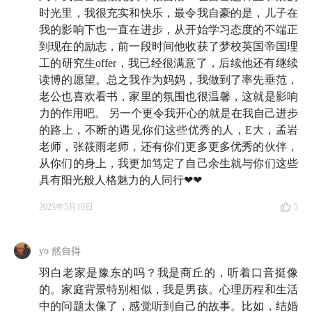
问题一：在家里，您是掌管财务的一把手吗？家里的钱
时光里，我很充实和快乐，最令我自豪的是，儿子在
是共同管理还是分开管理？
我的影响下也一直在进步，从开始学习态度的不端正
到现在的励志，前一段时间他收获了梦校英国帝国理
问题二：什么时候财务压力最大？
工的研究生offer，我已经很满意了，后续他还有继续
读博的愿望。总之我作为妈妈，我做到了率先垂范，
问题三：您花的最大的一笔钱是什么？
老公也喜欢看书，家里的氛围也很温馨，这就是影响
力的作用吧。 另一个更令我开心的就是在我自己进步
问题四：您有没有投资过？在投资上您最大的一笔损
的路上，不断的遇见你们这些优秀的人，E大，孟岩
失/或者最糟糕的一个决策是什么？
老师，张筱雨老师，还有你们更多更多优秀的伙伴，
从你们的身上，我更加笃定了自己余生就与你们这些
问题五：如果可以重新选择，您现在最想做什么？选择
具有阳光般人格魅力的人同行❤❤
什么样的工作和生活？
2023年5月19日
5
📨
给我们写信吧！
yo 然自得
羽白老家是豫东的吗？我是商丘的，听着口音挺像
如果你在投资生活中遇到了困惑，欢迎给「知行小酒
的。家庭背景特别相似，我是男孩。心理历程和生活
馆」写信。不管是你苦恼于不知道怎样才能存下钱，还
中的问题太像了，感觉听到自己的故事。比如，结婚