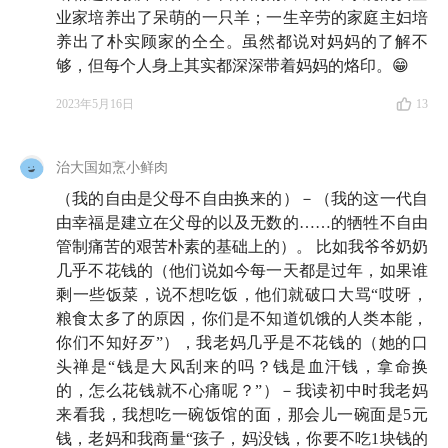
业家培养出了呆萌的一只羊；一生辛劳的家庭主妇培
11:45
爸妈财务压力最大的时候，居然不是一个时期？
养出了朴实顾家的仝仝。虽然都说对妈妈的了解不
够，但每个人身上其实都深深带着妈妈的烙印。😁
13:27
妈妈带上女儿一起买基金，结果亏损严重
2023年5月16日
13
17:50
退休的年纪，妈妈依然热爱工作，持续学习
治大国如烹小鲜肉
21:38
妈妈第一次讲和爸爸相识相爱的过程（老一辈儿
（我的自由是父母不自由换来的）－（我的这一代自
的爱情真好磕）
由幸福是建立在父母的以及无数的……的牺牲不自由
管制痛苦的艰苦朴素的基础上的）。 比如我爷爷奶奶
24:45
活到老学到老的妈妈，未来还要在教师行业发光
几乎不花钱的（他们说如今每一天都是过年，如果谁
发热
剩一些饭菜，说不想吃饭，他们就破口大骂“哎呀，
粮食太多了的原因，你们是不知道饥饿的人类本能，
你们不知好歹”），我老妈几乎是不花钱的（她的口
👩 第二位妈妈：持续创业的重庆女企业家
头禅是“钱是大风刮来的吗？钱是血汗钱，拿命换
27:13
的，怎么花钱就不心痛呢？”）－我读初中时我老妈
持续创业的重庆企业家妈妈出场！
来看我，我想吃一碗饭馆的面，那会儿一碗面是5元
28:31
钱，老妈和我商量“孩子，妈没钱，你要不吃1块钱的
卖房还钱，妈妈说，那时候压力最大，但我知道