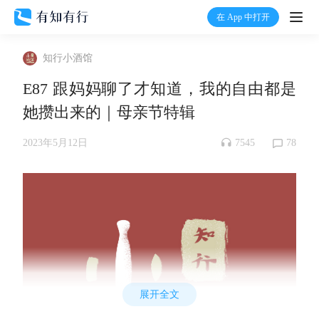
在 App 中打开
打开
知行小酒馆
首页
E87 跟妈妈聊了才知道，我的自由都是
她攒出来的｜母亲节特辑
有知
7545
78
2023年5月12日
有行
温度计
加入我们
展开全文