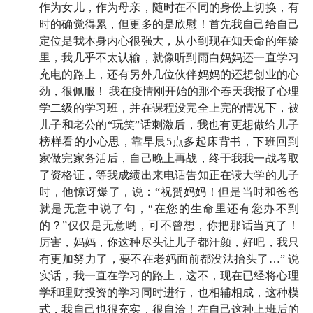
结尾
作为女儿，作为母亲，随时在不同的身份上切换，有
时的确觉得累，但更多的是欣慰！首先我自己给自己
61:06
回到过去我们真的能做出更明智的决定吗？
定位是我本身内心很强大，从小到现在知天命的年龄
里，我几乎不太认输，就像听到雨白妈妈还一直学习
61:50
和妈妈聊完后，我们的感受是...
充电的路上，还有另外几位伙伴妈妈的还想创业的心
劲，很佩服！ 我在疫情刚开始的那个春天我报了心理
67:30
彩蛋：我们想对妈妈说的一句话
学二级的学习班，并在课程没完全上完的情况下，被
儿子和老公的“玩笑”话刺激后，我也有更想做给儿子
榜样看的小心思，靠早晨5点多起床背书，下班回到
🔍 相关节目
家做完家务活后，自己晚上再战，终于我我一战考取
了资格证，等我成绩出来电话告知正在读大学的儿子
E44 说真的，你搞懂过你爸是怎么赚钱的吗?|父亲节特
时，他惊讶爆了，说：“祝贺妈妈！但是当时和爸爸
辑
就是无意中说了句，“在您的生命里还有您办不到
的？”仅仅是无意哟，可不曾想，你把那话当真了！
厉害，妈妈，你这种尽头让儿子都汗颜，好吧，我只
🤔 附上我们问妈妈的五个问题，供大家
有更加努力了，要不在老妈面前都没法抬头了…” 说
实话，我一直在学习的路上，这不，现在已经将心理
参考
学和理财投资的学习同时进行，也相辅相成，这种模
式，我自己也很充实，很自洽！在自己这种上班后的