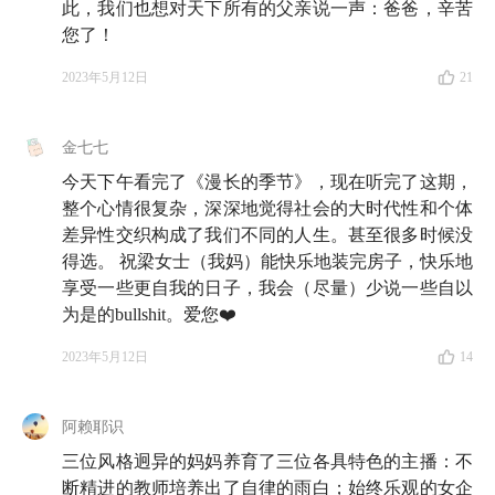
祝收听愉快，祝聊天愉快。
此，我们也想对天下所有的父亲说一声：爸爸，辛苦
您了！
🗺️ 收听地图
2023年5月12日
21
金七七
引子
今天下午看完了《漫长的季节》，现在听完了这期，
01:18
整个心情很复杂，深深地觉得社会的大时代性和个体
邀请妈妈录制顺利吗？雨白严丝合缝，小羊温柔
差异性交织构成了我们不同的人生。甚至很多时候没
客气，仝仝被骂惨啦
得选。 祝梁女士（我妈）能快乐地装完房子，快乐地
享受一些更自我的日子，我会（尽量）少说一些自以
👩 第一位妈妈：终身学习的高校女教师
为是的bullshit。爱您❤️
2023年5月12日
14
04:31
财务压力再大，妈妈也是默默承担，不愿子女有
所受累
阿赖耶识
07:31
管家庭财务账的时候，怎么让你的另一半老实配
三位风格迥异的妈妈养育了三位各具特色的主播：不
合？
断精进的教师培养出了自律的雨白；始终乐观的女企