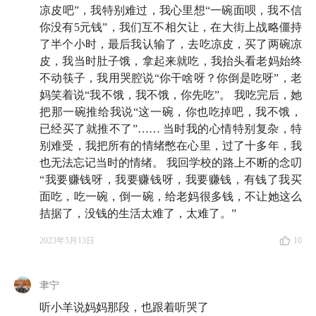
凉皮吧”，我特别难过，我心里想“一碗面呗，我不信
必须把事情解决了
你没有5元钱”，我们互不相欠让，在大街上战略僵持
了半个小时，最后我认输了，去吃凉皮，买了两碗凉
31:27
妈妈说，做生意最重要的就是不要欠人家钱，不
皮，我当时肚子饿，拿起来就吃，我抬头看老妈始终
然很容易被拖垮
不动筷子，我用哭腔说“你干啥呀？你倒是吃呀”，老
妈笑着说“我不饿，我不饿，你先吃”。 我吃完后，她
33:40
妈妈一直梦想住进带花园的房子，真的买了，却
把那一碗推给我说“这一碗，你也吃掉吧，我不饿，
一天没有住过
已经买了就推不了”…… 当时我的心情特别复杂，特
别难受，我把所有的情绪憋在心里，过了十多年，我
34:59
实干家妈妈曾经开过的店：咖啡馆、餐馆...
也无法忘记当时的情绪。 我回学校的路上不断的念叨
“我要赚钱呀，我要赚钱呀，我要赚钱，有钱了我买
39:48
现在的妈妈重新出发，持续创业，永远乐观可爱
面吃，吃一碗，倒一碗，给老妈很多钱，不让她这么
（开业了我们都会去支持您的包子铺！）
拮据了，没钱的生活太难了，太难了。”
42:16
短短的十几分钟对话，怎么能概括妈妈一生的付
2023年5月13日
10
出呢 😭
聿宁
👩 第三位妈妈：为子女忙碌一生的家庭主
听小羊说妈妈那段，也跟着听哭了