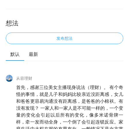
想法
发布想法
默认
最新
欢迎来到知行小酒馆，我们关注投资，更关注怎样更好
地生活。
从容理财
去年父亲节的时候，我们几位主播录制过一期《
E44
首先，感谢三位美女主播现身说法（理财）。 有个奇
说真的，你搞懂过你爸是怎么赚钱的吗?|父亲节特辑
怪的事情，就是儿子和妈妈比较亲近没距离感，女儿
》，当时我们说：
和爸爸更容易沟通没有距离感，是爸爸的小棉袄。有
没有发现？ 一家人和一家人是不可能一样的，一个变
「虽然我们日常会看很多投资大师们的专业分享，或创
量的变化会引起以后所有的变化，像多米诺骨牌一
业大家们的财富思路，但却似乎从未好好坐下来了解过
样，牵一发而动全身，一个倒了会引起连锁反应。家
我们的父辈是如何赚钱、如何投资、如何为了改善财务
庭生活中大权在握的有男有女，一般情况下是女方掌