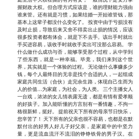
状况而奔忙半生的。纵使他们已然是我们最亲近的人，
握财政大权。但合理方式应该是，谁的理财能力强由
谁来管。还有就是习惯，如果结婚一开始谁管钱，那
却不曾认真想过，在赚钱、投资这方面，我们可以从父
基本上这辈子都没什么变化了。 投资中由于亏损没有
母的真实经验中学到什么？」
及时止损，导致后来又舍不得卖出止损的情况，应该
很多投资者都有体会，就是下不去手。该出手时就出
于是，和爸爸聊过后，我们几位主播，今年又开始「拷
手买进容易，该收手时就收手卖出可没那么容易。 学
问」妈妈家庭财务的事。我们分别邀请了自己的妈妈来
什么做什么成功与否，能够享受那个过程，从中学到
一场对话，一起谈钱聊家，唤起那些久远的记忆。
了些东西，就是一种幸福。毕竟，我们来到这个世
界，其实就是一个体验的过程。 无论做什么事赚多少
非常欢迎你收听完这期后，再回听父亲节那一期，看看
钱，每个人最终目的无非是找个合适的人，一起组成
爸爸妈妈们在面对同样的事情，又有哪些不同的视角？
家庭共同生活（合伙）走完余生路，体现自己生而为
人的价值…为家庭，为社会，为人类。 三个主播女人
更更欢迎的是，如果你愿意，可以和妈妈来一场久违的
一台戏，浓浓的女儿情表露无遗，都是有情有爱孝顺
对话，听她们讲讲家里的那些日常琐事。
的好孩子。加入能听懂的方言别有一番情趣，不拘一
格很新鲜，挺好。 提前祝天下所有的母亲节日快乐，
借这期母亲节的特别节目，祝天下所有的妈妈，母亲节
您辛苦了！ 天下所有的父亲也很不容易，也都是在默
快乐！
默付出的好男人好儿子好父亲，是家庭中的中坚力
量，更是流血流汗不流泪的铮铮铁骨的男子汉。在