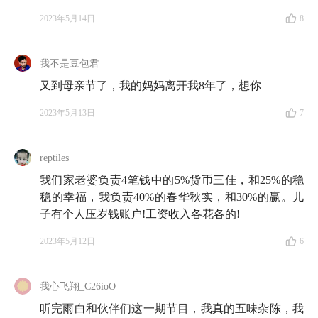
妇
2023年5月14日
8
⚠️ 温馨提示：此处难度升级，河南话上线。
我不是豆包君
45:47
持续十几年的上学，让家里的花销一直居高不下
又到母亲节了，我的妈妈离开我8年了，想你
48:25
现在要给孩子们准备结婚事宜，财务压力最大
2023年5月13日
7
51:20
「让父母不用操心孩子」的想法，不切实际很傲
reptiles
慢
我们家老婆负责4笔钱中的5%货币三佳，和25%的稳
54:29
稳的幸福，我负责40%的春华秋实，和30%的赢。儿
妈妈不想老了给子女添负担，最大的一笔花销是
子有个人压岁钱账户!工资收入各花各的!
给自己买养老保险
2023年5月12日
6
55:43
为孩子忙碌一生，看着孩子成家立业，也许这就
是她内心最真实的愿望吧
我心飞翔_C26ioO
听完雨白和伙伴们这一期节目，我真的五味杂陈，我