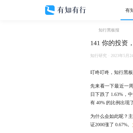
有
知行黑板报
141 你的投
知行研究 ·
2023年5月2
叮咚叮咚，知行黑板
先来看一下最近一
日下跌了 1.63%，
中
有 40% 的比例出
为什么会如此呢？主
证2000
涨了 0.67%。