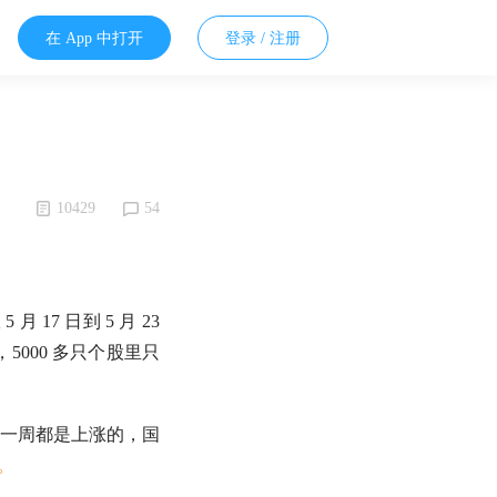
在 App 中打开
登录 / 注册
10429
54
 5 月 17 日到 5 月 23
5000 多只个股里只
一周都是上涨的，
国
。