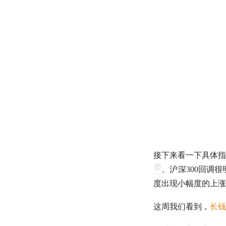
接下来看一下具体指
、
沪深300
回调很
度出现小幅度的上涨
这周我们看到，
长钱