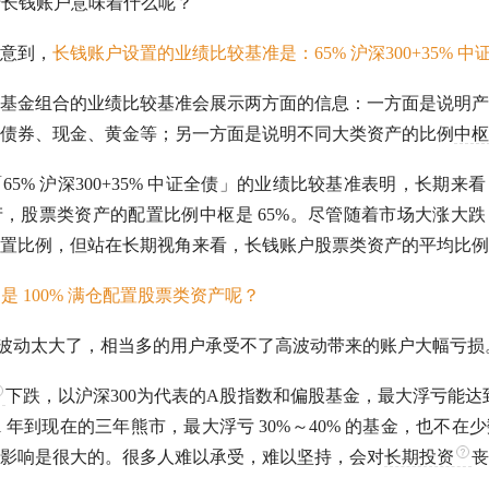
对于长钱账户意味着什么呢？
意到，
长钱账户设置的业绩比较基准是：65%
沪深300
+35% 
基金组合的业绩比较基准会展示两方面的信息：一方面是说明产
债券、现金、黄金等；另一方面是说明不同
大类资产
的比例
中枢
65%
沪深300
+35% 中证全债」的业绩比较基准表明，长期来
产，股票类资产的配置比例
中枢
是 65%。尽管随着市场大涨大
置比例，但站在长期视角来看，长钱账户股票类资产的平均比例是在
不是 100% 满仓配置股票类资产呢？
波动太大了，相当多的用户承受不了高波动带来的账户大幅亏损
下跌，以
沪深300
为代表的
A股
指数和偏股基金，最大浮亏能达到 
1 年到现在的三年
熊市
，最大浮亏 30%～40% 的基金，也不
影响是很大的。很多人难以承受，难以坚持，会对
长期投资
丧