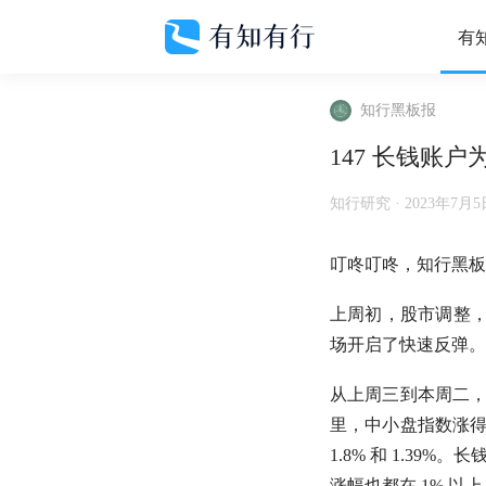
有
知行黑板报
147 长钱账
知行研究 ·
2023年7月5
叮咚叮咚，知行黑板
上周初，股市调整，
场开启了快速反弹。
从上周三到本周二
里，中小盘指数涨
1.8% 和 1.3
涨幅也都在 1% 以上