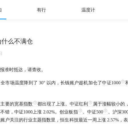
知
有行
温度计
户为什么不满仓
日
报准时抵达，请查收。
全市场温度降到了 30° 以内，长钱账户趁机加仓了
中证1000
，主要的
宽基指数
都出现了上涨。
中证红利
属于涨幅较小的，
得不错，
中证1000
上涨 2.02%。
创业板指
、
中证500
、
沪深30
9%。长钱账户关注的行业主题指数里，恒生科技最近一周上涨 2.57%
。