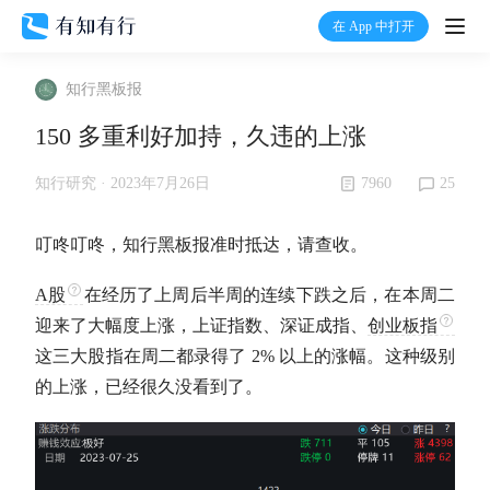
在 App 中打开
打开
知行黑板报
首页
150 多重利好加持，久违的上涨
有知
7960
25
知行研究 ·
2023年7月26日
有行
叮咚叮咚，知行黑板报准时抵达，请查收。
A股
在经历了上周后半周的连续下跌之后，在本周二
温度计
迎来了大幅度上涨，上证指数、深证成指、
创业板指
这三大股指在周二都录得了 2% 以上的涨幅。这种级别
加入我们
的上涨，已经很久没看到了。