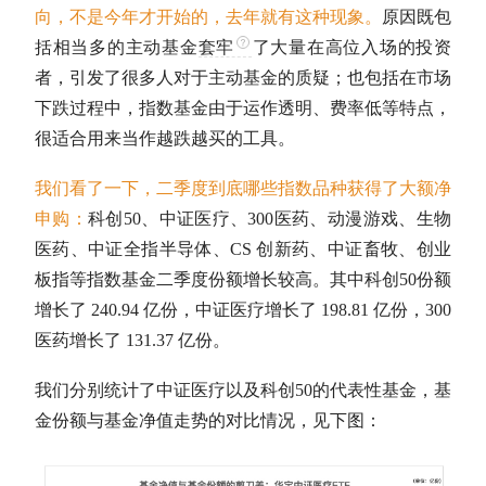
向，不是今年才开始的，去年就有这种现象。
原因既包
括相当多的
主动基金
套牢
了大量在高位入场的投资
者，引发了很多人对于
主动基金
的质疑；也包括在市场
下跌过程中，
指数基金
由于运作透明、费率低等特点，
很适合用来当作越跌越买的工具。
我们看了一下，二季度到底哪些指数品种获得了大额净
申购
：
科创50、中证医疗、300医药、动漫游戏、生物
医药、中证全指半导体、CS 创新药、中证畜牧、
创业
板指
等
指数基金
二季度份额增长较高。其中科创50份额
增长了 240.94 亿份，中证医疗增长了 198.81 亿份，300
医药增长了 131.37 亿份。
我们分别统计了中证医疗以及科创50的代表性基金，基
金份额与
基金净值
走势的对比情况，见下图：