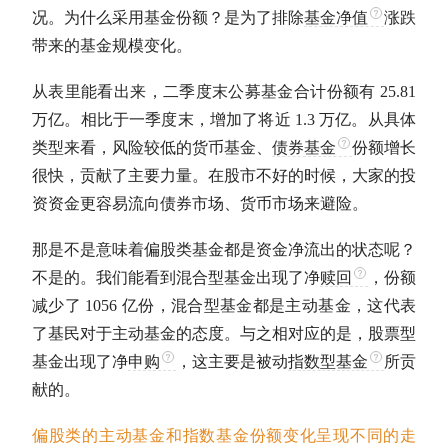
况。为什么采用基金份额？是为了排除
基金净值
涨跌
带来的基金规模变化。
从表里能看出来，二季度末公募基金合计份额有 25.81
万亿。相比于一季度末，增加了将近 1.3 万亿。从具体
类型来看，风险较低的货币基金、
债券基金
份额增长
很快，贡献了主要力量。在股市不好的时候，大家的投
资资金更容易流向债券市场、货币市场来避险。
那是不是意味着偏股类基金都是资金净流出的状态呢？
不是的。我们能看到混合型基金出现了净
赎回
，份额
减少了 1056 亿份，混合型基金都是
主动基金
，这代表
了基民对于
主动基金
的态度。与之相对应的是，股票型
基金出现了净
申购
，这主要是被动
指数型基金
所贡
献的。
偏股类的
主动基金
和
指数基金
份额变化呈现不同的走