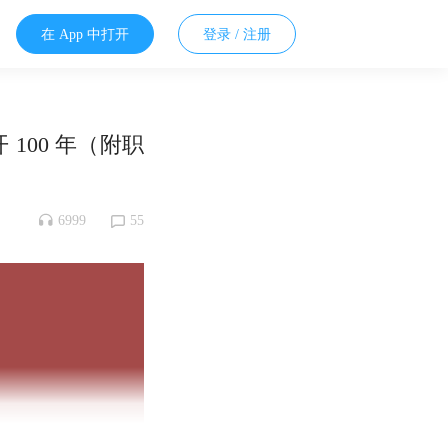
在 App 中打开
登录 / 注册
 100 年（附职
6999
55