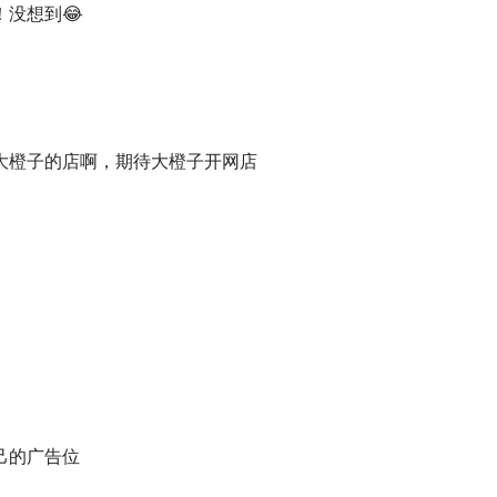
没想到😂
📸️ 真橙植物工作室
漂」不想做出能写进简历的好成绩
大橙子的店啊，期待大橙子开网店
字路口，为什么大橙子下定决心不上班儿了？
 10 万元？大橙子的 3 次职业转换背后的考虑，可能也值得在
店，为什么前东家、前同事都超级热心地为他宣传？
真金白银换来的“生意经”
步
己的广告位
大橙子迈出开店第一步的是我们都听过的那个金句「
实践是检验