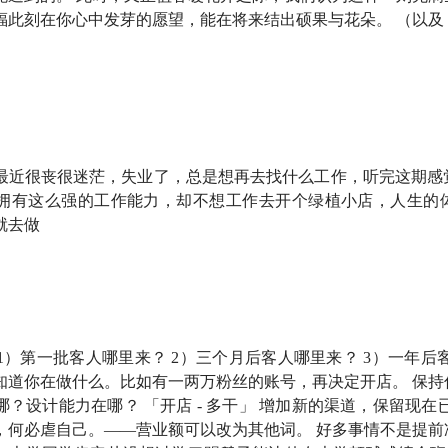
福此刻在你心中发芽的愿望，能在将来结出硕果与花朵。 （以及
，这是一档有知有行出品的播客节目。我们关注投资，更关注怎
最近很丧很迷茫，失业了，总是想再去找什么工作，听完这期感
拥有这么强的工作能力，却不想工作去开个绿植小店，人生的
在一家绿意盎然的植物店录制的。老板大橙子是我的前同事。人
就去做
识的最靠谱的互联网运营之一，几乎在所有合作伙伴口中都保持
，收到了许多大厂 offer，我也邀请他加入有知有行，意料之
意料之外的是，他的选择，是开了一家小小的植物工作室，有多
开身的程度。
」 1）第一批客人哪里来？ 2）三个月后客人哪里来？ 3）一年后
知道你在做什么。比如有一两万粉丝的账号，再决定开店。 保持
，互联网追求的是流量，速度就是生命。可绿植是一门出了名的
？设计能力在哪？ 「开店 - 多干」 增加新的渠道，保留现在
能活下去吗？
，何必虐自己。——营业额可以改为其他词。 好多事情不是提前