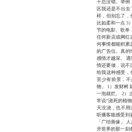
干总没错。举例：
还有一点更让我诧异
区我还是不出去
相忘于江湖。但也仅
样，但别忘了，
纷发朋友圈为他打广
比如柔和一点 3
节的电影、歌单，
尽管我的内心已经好
任何新店或网红店
何事情都能积累
子的店里参观，一人
的广告位。真的
个年头。这让我们觉
感情才越深。 
情还要做，说不定
之前我们做过两期和
给我这种感受，
于自己的店的信心。
至少有前景，不
治愈。
物」 1）发财
一泡就烂。 2
常说“浇死的植
👨‍🌾 本期嘉宾
天没浇，也不用
听播客能感受到
大橙子
：真橙植物工
「广结善缘」 人
开世界的那一刻