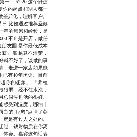
 52:20 这个舒适
来」，好一些的从此
即使你的起点和别人都一
油鼓劲，前老板们纷
字做差异化，理解客户。
节日 比如通过推荐圣诞
有一年的积累和经验，是
，我带小羊到了大橙
00 不止是开店，做任
发朋友圈 是你最低成本
子的店也迎来了第三
获」 账越算不清楚，
不好就不好了，该做的事
事情，走进一家店如果能
会坚定你拥有一家属
本已有40年历史。目前
能带给你一些安心与
超你的想象。 「养植
树根很弱，经不住水泡，
不用总伺候也活的很好。
。能感受到湿度，哪怕十
白的“疗愈”点睛了👍
一定是有过人之处的。
前就想过，钱财物质在你离
、体会。嘉宾这句话表