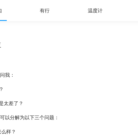
知
有行
温度计
益
问我：
？
是太差了？
可以分解为以下三个问题：
怎么样？