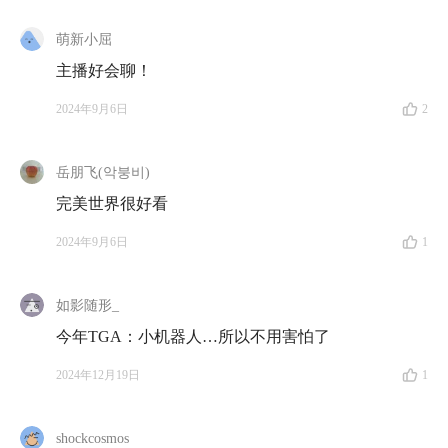
如果你喜欢游戏、对游戏行业有兴趣，或者希望能在职
萌新小屈
场中少走一些弯路，这期节目很值得你听一听，希望你
会喜欢。
主播好会聊！
2024年9月6日
2
*本期内容仅为嘉宾个人经验分享，言论仅代表个人观
点，不作为任何游戏推荐，不作为任何投资和择业建
议。
岳朋飞(악붕비)
完美世界很好看
💡 本期嘉宾
2024年9月6日
1
许怡然：现任 MultiMetaverse CEO，2016年度中国游戏
如影随形_
产业十大影响力人物，曾任乐游科技控股 CEO、巨人
今年TGA：小机器人…所以不用害怕了
网络投资总监、完美世界 CBO 等。
2024年12月19日
1
🪡 时间戳
shockcosmos