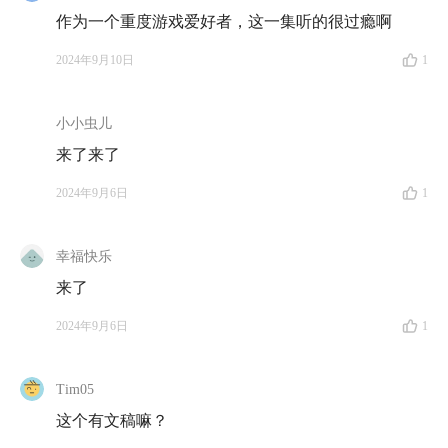
Part 01 什么人适合游戏行业？这一行到底啥情
作为一个重度游戏爱好者，这一集听的很过瘾啊
况？大多数人可能都想错了
2024年9月10日
1
07:50
什么样的人适合从事游戏行业？游戏狂热爱好
者？战绩大神？这里有几个误区要厘清
小小虫儿
13:06
三五年内，大部分从业者都不会被 AI 替代：裁
来了来了
员不一定是员工能力问题，而是行业过度扩张问题
2024年9月6日
1
20:19
「大多数人以为进入游戏行业就能做自己喜欢的
游戏，但 100 个从业者里，可能只有 1 个人有这样的职
幸福快乐
能权限」
来了
25:28
复合型人才总是最稀缺的：如果你懂一些美术，
2024年9月6日
1
又懂一些编程，还会点游戏设计，你大概率很难被替代
Tim05
28:53
微创新型的游戏，往往更容易拿到投资：王者荣
这个有文稿嘛？
耀之于英雄联盟，英雄联盟之于 DOTA