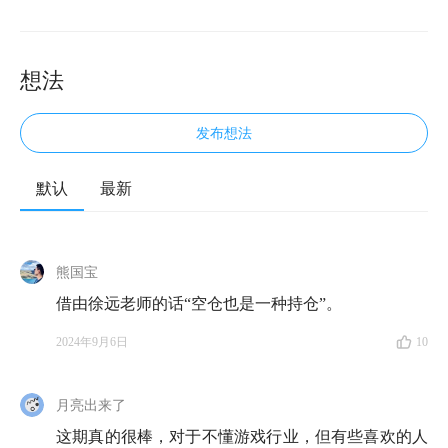
想法
发布想法
默认
最新
🎮 欢迎来到知行小酒馆，这是一档有知有行出品的播
客节目，我们关注投资，更关注怎样更好地生活。我是
雨白。
熊国宝
借由徐远老师的话“空仓也是一种持仓”。
今天的小酒馆迎来了一位重量级嘉宾，也是我一直想介
绍给大家的朋友——许怡然老师。许老师是游戏行业的
2024年9月6日
10
资深老兵，早在上世纪 90 年代就投身其中，亲历了从
PC 游戏、页游到手游的整个发展历程。他是
月亮出来了
MultiMetaverse 的 CEO，曾担任多个游戏公司高管职
这期真的很棒，对于不懂游戏行业，但有些喜欢的人