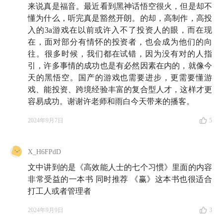
位，包括乐游科技控股 CEO、巨人网络投资总监、完
来说真是福音。最近看到黑神话悟空很火，但是却不
美世界首席商务官等。
懂为什么，听完真是豁然开朗。的却，高制作，高投
入的3a游戏在以前或许入不了投资人的眼，而在现
我和许老师有幸共事过一段时间，每一次对话都能感受
在，面对部分有情怀的投资者，也会成为他们的向
到他对游戏行业的洞察，对很多事物的理解，用游戏玩
往。很多时候，我们都在试错，因为没有对的人指
引，许多事情的成功也是有必然因素在内的，就像今
家的话来说，确实领先几个版本。在刚开始做小酒馆的
天的黑悟空。国产的游戏也需要进步，更需要懂游
时候，我就特别想请他来做客。
在这期节目里，许老师
戏、能投资、跨境经验丰富的复合型人才，这样才更
和我们畅快地聊了很多。他讲了游戏行业到底是怎样运
容易成功。谢谢许老师和雨白今天带来的播客。
作的，什么样的人适合做游戏。他不仅分享了自己在游
2024年9月7日
5
戏行业的宝贵经验与洞察，还坦诚地讲述了个人职场经
历。在这期节目最后半个小时，许老师站在一个资深游
戏投资人的视角，深入剖析了为什么第一款国产 3A 游
X_H6FPdD
戏在这时诞生是一种必然，以及接下来，整个游戏行业
文中讲到的是《高效能人士的七个习惯》里面的内容
的投资风向会产生什么样的变化。
非常受益的一本书 同时推荐 《赢》这本书也很适合
打工人或者管理者
这期节目中，我们会提到一些游戏品类以及专业术语，
2024年9月9日
3
我会把这些内容注释放在文稿区，帮助大家更好理解。