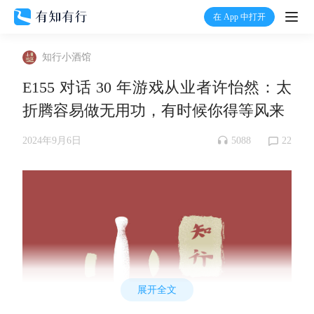
在 App 中打开
打开
知行小酒馆
首页
E155 对话 30 年游戏从业者许怡然：太
折腾容易做无用功，有时候你得等风来
有知
5088
22
2024年9月6日
有行
温度计
加入我们
展开全文