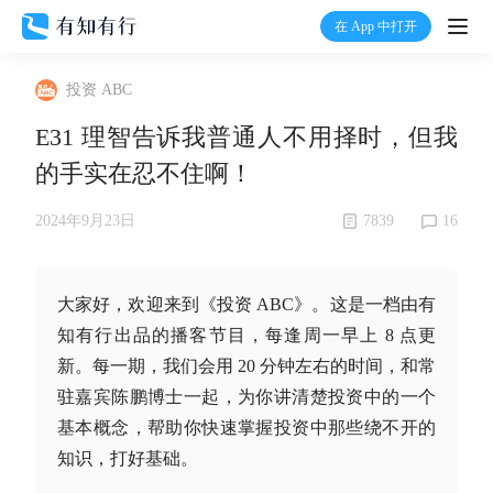
在 App 中打开
打开
投资 ABC
首页
E31 理智告诉我普通人不用择时，但我
的手实在忍不住啊！
有知
7839
16
2024年9月23日
有行
大家好，欢迎来到《投资 ABC》。这是一档由有
温度计
知有行出品的播客节目，每逢周一早上 8 点更
新。每一期，我们会用 20 分钟左右的时间，和常
加入我们
驻嘉宾陈鹏博士一起，为你讲清楚投资中的一个
基本概念，帮助你快速掌握投资中那些绕不开的
知识，打好基础。