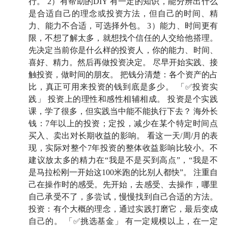
行。 2）有帮助的DIY 有一定的知识，能分辨出什么
是合适自己的理念或投资方法，但自己的时间、精
力、能力不合适，可选择外包。 3）能力、时间更有
限，不想了解太多，就想找个信任的人交给他搭理。
先决定当前你是什么样的投资人，你的能力、时间、
喜好、精力。然后再做投资决定。 尽早开始实践、接
触投资，做时间的朋友。 把钱分清楚：各个资产的占
比，真正可用来投资的钱到底是多少。 「✅投资实
践」 投资上的理性和感性相辅相成。 投资是个实践
课，学了很多，但实践当中能不能执行下去？ 海外长
钱：7年以上的投资；定投，减少在某个特定时间点
买入、卖出对长期收益的影响。 看这一天/周/月的表
现，实际对整个7年投资的整体收益影响比较小。不
建议放太多的精力在“我是不是买到高点”，“我是不
是马拉松刚一开始这100米跑的比别人都快”。 注重自
己在操作时的感受。先开始，去感受、去操作，哪里
自己承受不了，多尝试，慢慢找到自己合适的方法。
投资：有个大概的理念，通过实践打磨它，最后变成
自己的。 「✅挑选基金」 有一定规模以上，在一定