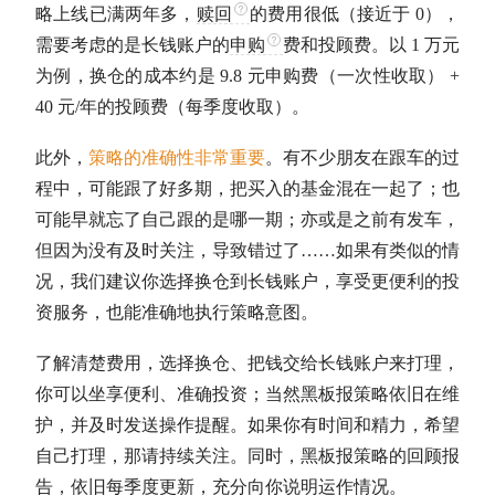
略上线已满两年多，
赎回
的费用很低（接近于 0），
需要考虑的是长钱账户的
申购
费和投顾费。以 1 万元
为例，换仓的成本约是 9.8 元
申购
费（一次性收取） +
40 元/年的投顾费（每季度收取）。
此外，
策略的准确性非常重要
。有不少朋友在跟车的过
程中，可能跟了好多期，把买入的基金混在一起了；也
可能早就忘了自己跟的是哪一期；亦或是之前有发车，
但因为没有及时关注，导致错过了……如果有类似的情
况，我们建议你选择换仓到长钱账户，享受更便利的投
资服务，也能准确地执行策略意图。
了解清楚费用，选择换仓、把钱交给长钱账户来打理，
你可以坐享便利、准确投资；当然黑板报策略依旧在维
护，并及时发送操作提醒。如果你有时间和精力，希望
自己打理，那请持续关注。同时，黑板报策略的回顾报
告，依旧每季度更新，充分向你说明运作情况。