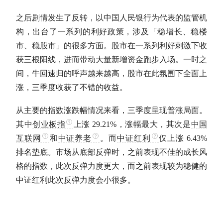
之后剧情发生了反转，以中国人民银行为代表的监管机
构，出台了一系列的利好政策，涉及「稳增长、稳楼
市、稳股市」的很多方面。股市在一系列利好刺激下收
获三根阳线，进而带动大量新增资金跑步入场。一时之
间，牛回速归的呼声越来越高，股市在此氛围下全面上
涨，三季度收获了不错的收益。
从主要的指数涨跌幅情况来看，三季度呈现普涨局面。
其中
创业板指
上涨 29.21%，涨幅最大，其次是
中国
互联网
和
中证养老
。而
中证红利
仅上涨 6.43%
排名垫底。市场从底部反弹时，之前表现不佳的成长风
格的指数，此次反弹力度更大，而之前表现较为稳健的
中证红利
此次反弹力度会小很多。