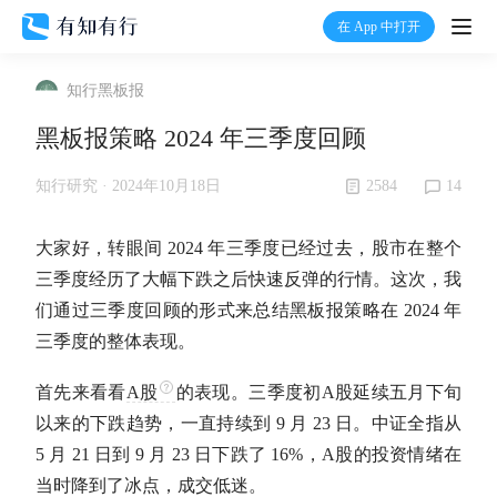
在 App 中打开
打开
知行黑板报
首页
黑板报策略 2024 年三季度回顾
有知
2584
14
知行研究 ·
2024年10月18日
有行
大家好，转眼间 2024 年三季度已经过去，股市在整个
三季度经历了大幅下跌之后快速反弹的行情。这次，我
们通过三季度回顾的形式来总结黑板报策略在 2024 年
温度计
三季度的整体表现。
加入我们
首先来看看
A股
的表现。三季度初
A股
延续五月下旬
以来的下跌趋势，一直持续到 9 月 23 日。中证全指从
5 月 21 日到 9 月 23 日下跌了 16%，
A股
的投资情绪在
当时降到了冰点，成交低迷。