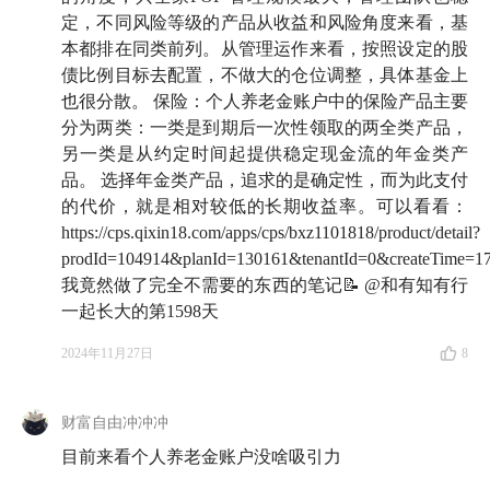
定，不同风险等级的产品从收益和风险角度来看，基
本都排在同类前列。从管理运作来看，按照设定的股
债比例目标去配置，不做大的仓位调整，具体基金上
也很分散。 保险：个人养老金账户中的保险产品主要
分为两类：一类是到期后一次性领取的两全类产品，
另一类是从约定时间起提供稳定现金流的年金类产
品。 选择年金类产品，追求的是确定性，而为此支付
的代价，就是相对较低的长期收益率。可以看看：
https://cps.qixin18.com/apps/cps/bxz1101818/product/detail?
prodId=104914&planId=130161&tenantId=0&createTime=1
我竟然做了完全不需要的东西的笔记📝 @和有知有行
一起长大的第1598天
2024年11月27日
8
财富自由冲冲冲
目前来看个人养老金账户没啥吸引力