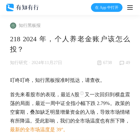
在 App 中打开
打开
知行黑板报
首页
218 2024 年，个人养老金账户该怎么
投？
有知
6738
49
知行研究 ·
2024年11月27日
有行
叮咚叮咚，知行黑板报准时抵达，请查收。
温度计
首先来看股市的表现，最近
A股
又一次回归到横盘震
荡的局面，最近一周中证全指小幅下跌 2.79%。政策的
加入我们
空窗期，叠加缺乏明显增量资金的入场，导致市场情绪
有所降温。受此影响，我们的全市场温度也有所下降，
最新的全市场温度是 39°。