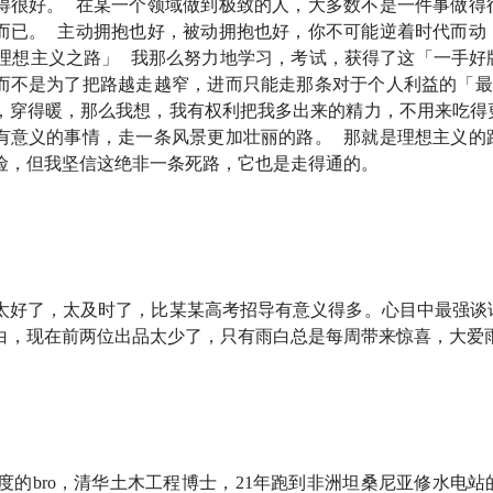
得很好。 在某一个领域做到极致的人，大多数不是一件事做得
而已。 主动拥抱也好，被动拥抱也好，你不可能逆着时代而动
理想主义之路」 我那么努力地学习，考试，获得了这「一手好
而不是为了把路越走越窄，进而只能走那条对于个人利益的「最
，穿得暖，那么我想，我有权利把我多出来的精力，不用来吃得
，去非洲是个「非常脚踏实地」的选择
有意义的事情，走一条风景更加壮丽的路。 那就是理想主义的
险，但我坚信这绝非一条死路，它也是走得通的。
生规划最优路径，
「我不喜欢最优解，我喜欢最多解」
洲吃苦了！要我说，非洲生活根本没有北京苦！
世隔绝之境，做件真实存在的事，修一座能切实改变物理世界的
太好了，太及时了，比某某高考招导有意义得多。心目中最强谈
就是人类生存的刚需」
白，现在前两位出品太少了，只有雨白总是每周带来惊喜，大爱
的自然资源，但社会组织力不够强，而中国在非洲的投资其实是
必需要燃烧、殉道、悲惨死去，如果所有的理想主义者都只能这
态度的bro，清华土木工程博士，21年跑到非洲坦桑尼亚修水电
世俗的幸福并没有错，但这种追求不应该是无限的」，那种追求