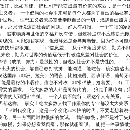
做好，比如基建。把过剩产能变成最有价值的东西，是一个
矛盾。
他既是理想主义者，又很务实；表达尖锐，但对社会又有
主义者」 一个健康的社会本来就是每个人都为了自己的福祉努
，却以自己的方式实现了自洽。他不被主流定义，却用行动打破
个世界。 理想主义者未必需要奉献自己的一切，燃烧自己照亮
样，那只能说这是社会的问题。 好人有好报。 一个幸福的家
了很多，关于他的非洲经历，他如何平衡理想和现实，面对偏见
」 追求物质与世俗的幸福并没有错，但这种追求不应该是无限
未来方向的独特理解。
实现的。可能短暂实现，但最终还是会导向痛苦。因为你不可能
的快乐都很难。 「✅信息差」 从个体角度来说，勤劳不
能确实会让人感到被冒犯到，但是在情绪被激起之前，我们不妨
度来说，勤劳对世界的价值远低于打破信息差对社会的价值。 人
本人会很高兴这个世界上有曹丰泽这样的人存在，过着和我完全
事情（成绩、努力）是线性的，但现实社会并不是线性的。 「✅
一出头的机会。靠自己敢打敢拼、能沟通、能吃苦，确实能熬出头
范围的理想主义。
我相信，他的故事，也能够给我们带来一些关
发达国家（非洲、拉美）的语言，比如法语、西班牙语、葡萄牙
可能是最好的小语种。信息不对称，非常稀缺，抢着要。 3）工
需要的需求。 绝大多数的人都是可替代的。 狼走千里吃肉，狗
 FM 创新节上录制的，感谢虎嗅 FM 创新节的支持。
厉害的人到哪都白扯。 一个人能不能行，跟这个人有关系。 4
界都这样。 事实上绝大多数人找工作跟你的专业都没太大关系
 「✅时代变化」 这是一个变化非常快的时代，不要老想着说
变化，另一方面同时做很多的尝试。 我的傲慢，并不是对于失
的傲慢。如果你想看我倒霉，那你就想看呗。 能把一件事情做好
木工程博士，曾任坦桑尼亚某水电站项目总工程师。