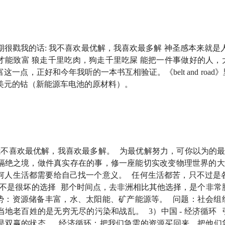
期很戳我的话: 我不喜欢最优解，我喜欢最多解 神圣感本来就是
行小酒馆，这是一档有知有行出品的播客节目，我们关注投资，更
才能致富 狼走千里吃肉，狗走千里吃屎 能把一件事做好的人，
一点，正好和今年我听的一本书互相验证。《belt and road》
亿美元的钴（新能源车电池的原材料）。
我很多年前就知道，让我对「理想主义」一词有了切实理解的人
乎，他是一个很火也很有争议的人。常常发表犀利的观点，频繁
，他被称为曹博。因为主张中国人走出内卷，去广阔天地，比如
为这种进去精神和当年日本昭和时期很相似。
我不喜欢最优解，我喜欢最多解。 为最优解努力，可你以为的
是略有耳闻，但谈不上有多了解。真正让我对他感兴趣的，是哥
隔绝之境，做件真实存在的事，修一座能切实改变物理世界的大
活跃时，就一直高喊着要去建设非洲，几年后当他博士毕业，他
何人生活都需要给自己找一个意义。 任何生活都苦，只不过是
的水电站。
1）不是很坏的选择 那个时间点，去非洲相比其他选择，是个非常
 优势：资源储备丰富，水、太阳能、矿产能源等。 问题：社会
主义光辉，又饱含琐碎现实的经历。在恶劣的工作环境中，一边
当地老百姓的是无穷无尽的污染和战乱。 3）中国 - 经济循环
动辄六七个小时的断电；一边苦中作乐，怀抱改变世界的热情。
是双赢的状态。 经济循环：把我们急需的资源买回来，把他们