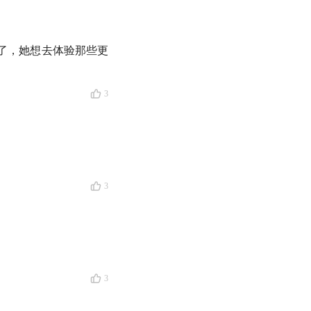
了，她想去体验那些更
3
。他们的行为看似不
意义。
足够你爱》：
账户，砌墙，接脱臼
3
程，分析新问题，铲
主义的路是走得通的
3
的日子。