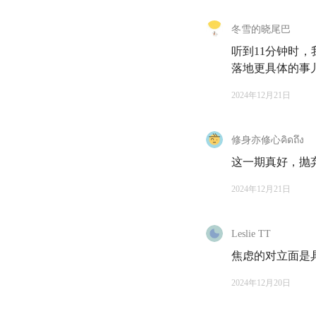
51:29
记住，我的朋友
冬雪的晓尾巴
听到11分钟时
📒 猜你想看
落地更具体的事
2024年12月21日
18:42
东正教的圣愚
合常理，但其实是在
修身亦修心คิดถึง
46:51
处的这段话，出自
这一期真好，抛
一个人应该能够
2024年12月21日
的骨头，安慰濒
粪，电脑编程，
Leslie TT
焦虑的对立面是
51:33
处的这段话，
2024年12月20日
有很多人劝我。