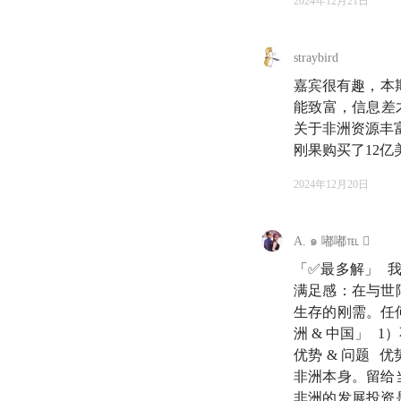
2024年12月21日
straybird
嘉宾很有趣，本
🏜️ 欢迎来到知
能致富，信息差
我是雨白。
关于非洲资源丰富这
刚果购买了12
今天的嘉宾是一位，
早知道曹丰泽是在知
2024年12月20日
清华土木工程的博士
友调侃为曹大佐，认
A. ๑ 嘟嘟℡ 
「✅最多解」 
那个时候的我对他只
满足感：在与世
早在他多年前在知乎
生存的刚需。任
建造撒哈拉以南最大
洲 & 中国」 
优势 & 问题
那是一段既充满理想
非洲本身。留给
排水管等问题，忍受
非洲的发展投资