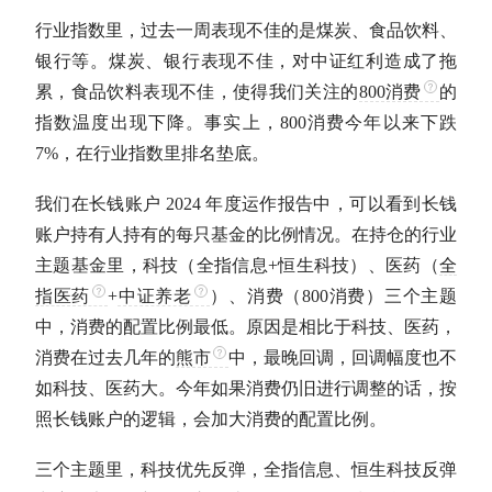
行业指数
里，过去一周表现不佳的是煤炭、食品饮料、
银行等。煤炭、银行表现不佳，对
中证红利
造成了拖
累，食品饮料表现不佳，使得我们关注的
800消费
的
指数温度出现下降。事实上，
800消费
今年以来下跌
7%，在
行业指数
里排名垫底。
我们在长钱账户 2024 年度运作报告中，可以看到长钱
账户持有人持有的每只基金的比例情况。在持仓的行业
主题基金里，科技（
全指信息
+恒生科技）、医药（
全
指医药
+
中证养老
）、消费（
800消费
）三个主题
中，消费的配置比例最低。原因是相比于科技、医药，
消费在过去几年的
熊市
中，最晚回调，回调幅度也不
如科技、医药大。今年如果消费仍旧进行调整的话，按
照长钱账户的逻辑，会加大消费的配置比例。
三个主题里，科技优先反弹，
全指信息
、恒生科技反弹