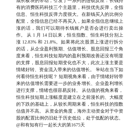
成长板块的带动，引发了一系列的连锁反应：长钱持
有的消费医药科技三个主题里，科技优先反弹，全指
信息、恒生科技反弹力度很大。在新钱买入的比例分
配里，全指信息已经不再买入，如果全指信息继续上
涨的话，我们可以期待长钱账户是否会进行卖出操
作。 从 1 月 14 日以来，恒生指数、恒生科技分别上
涨 12.83% 和 21.8%。如果将此次股票上涨进行拆分
的话，从企业盈利预期、估值增长、股息回报三个角
度来看，恒生科技短期内的盈利预期改善还没有明显
的支撑，股息回报短期变化也不大，此次上涨主要是
情绪好转、资金流入带来的估值增长。 🎯站在当下如
何看待恒生科技呢？ 短期视角来看，由于情绪好转带
来的估值增长需要进一步的业务增长、企业盈利增长
进行支撑，情绪也很容易反转。 从估值的视角来看，
恒生科技短期上涨幅度是建立在之前漫长的、大幅度
的下跌的基础上，从较长周期来看，恒生科技的指数
估值并不高。 从资金的角度，海外主动资金对于中资
股的配置比例仍旧处于历史低位，处于低配的状态。
@和有知有行一起长大的第1675天