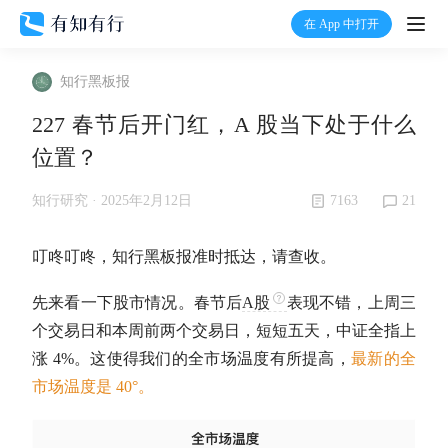
在 App 中打开
打开
知行黑板报
首页
227 春节后开门红，A 股当下处于什么
位置？
有知
7163
21
知行研究 ·
2025年2月12日
有行
叮咚叮咚，知行黑板报准时抵达，请查收。
温度计
先来看一下股市情况。春节后
A股
表现不错，上周三
个交易日和本周前两个交易日，短短五天，中证全指上
加入我们
涨 4%。这使得我们的全市场温度有所提高，
最新的全
市场温度是 40°。