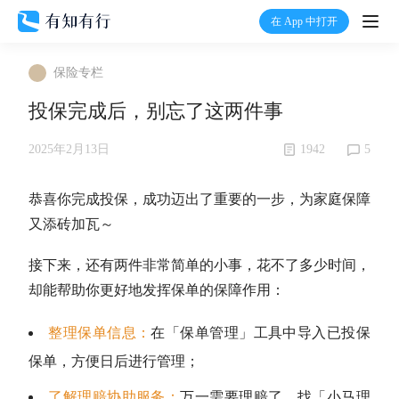
在 App 中打开
打开
保险专栏
首页
投保完成后，别忘了这两件事
有知
1942
5
2025年2月13日
有行
恭喜你完成投保，成功迈出了重要的一步，为家庭保障
又添砖加瓦～
温度计
接下来，还有两件非常简单的小事，花不了多少时间，
却能帮助你更好地发挥保单的保障作用：
加入我们
整理保单信息：
在「保单管理」工具中导入已投保
保单，方便日后进行管理；
了解理赔协助服务：
万一需要理赔了，找「小马理