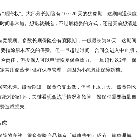
“后悔权”。
大部分长期险有 10～20 天的犹豫期，这期间退保
时间非常短。想退就别拖，不过最稳妥的方式，还是买前想清楚
有宽限期。
多数长期保险会有宽限期，一般最长为60天，这期
过要扣除原本应交的保费。
但一旦超过时间，合同会进入中止期
险责任，但投保人可以申请恢复保单效力。一旦超过这2年，保
定常用储蓄卡+做好保单管理，别因为小疏忽让保障断档。
据需求选。
缴费期短：保费总支出低，但当下压力大。 缴费期
有绝对的好坏，关键看
现金流
情况和预算。投保时需要衡量自
费造成损失。
马虎
保险的底线。
很多保险产品都有「健康告知」环节，简单理解，