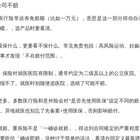
公司不赔
医疗险常设有免赔额（比如一万元），意思是这一部分得你自
槛」，选产品时要看清。
看保什么，更要看不保什么。
常见免责包括：高风险运动、妊娠
事才发现「不在赔付范围」。
。
保险对就医医院有限制，通常约定为二级及以上的公立医院。
报不了。就医时别随便选医院，选错了可能不赔。
更多。
多数医疗险和意外险会对“是否先使用医保”设定不同的
。异地就医也别忘了先备案+使用医保，否则影响赔付。
就赔。
重疾险不是「一确诊就赔」，得达到合同规定的严重程度
要听信「确诊即赔」这种过于简单的说法，看清合同定义最靠谱