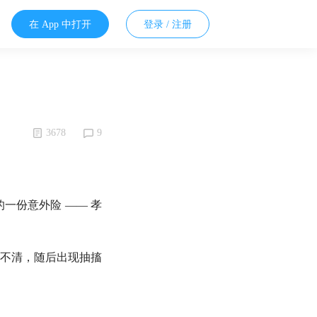
在 App 中打开
登录 / 注册
3678
9
一份意外险 —— 孝
不清，随后出现抽搐