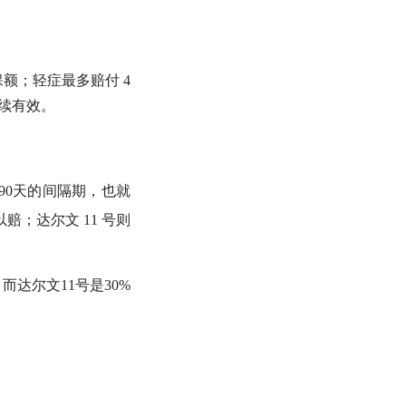
本保额；轻症最多赔付 4
继续有效。
90天的间隔期，也就
赔；达尔文 11 号则
达尔文11号是30%