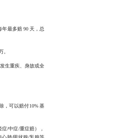
年最多赔 90 天，总
 万。
发生重疾、身故或全
，可以赔付10% 基
症/中症/重症赔），
心肺/甲状腺/乳腺等