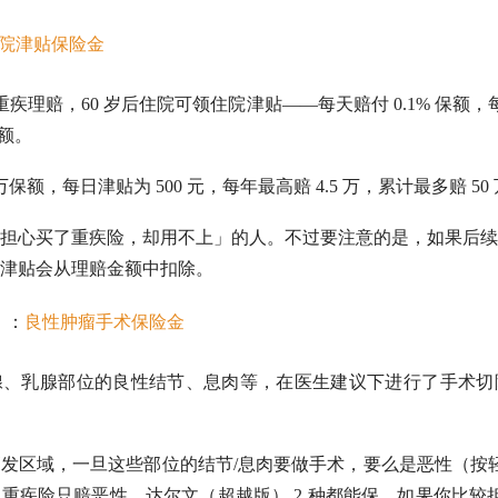
院津贴保险金
生重疾理赔，60 岁后住院可领住院津贴——每天赔付 0.1% 保额，每
保额。
万保额，每日津贴为 500 元，每年最高赔 4.5 万，累计最多赔 50
担心买了重疾险，却用不上」的人。不过要注意的是，如果后续
津贴会从理赔金额中扣除。
）：
良性肿瘤手术保险金
、乳腺部位的良性结节、息肉等，在医生建议下进行了手术切除
发区域，一旦这些部位的结节/息肉要做手术，要么是恶性（按轻
重疾险只赔恶性，达尔文（超越版） 2 种都能保。如果你比较担