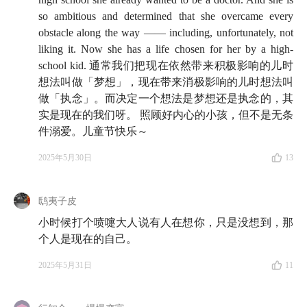
来。
我们总是让自己尽可能像个大人，但偶尔也会在
so ambitious and determined that she overcame every
想，有些话如果可以说出口，会不会更轻松一点呢？
obstacle along the way —— including, unfortunately, not
liking it. Now she has a life chosen for her by a high-
于是，这一期节目我们想换一个方式来聊一聊长大。我
school kid. 通常我们把现在依然带来积极影响的儿时
们来到了广州，和青年媒体品牌「我要
想法叫做「梦想」，现在带来消极影响的儿时想法叫
做「执念」。而决定一个想法是梦想还是执念的，其
WhatYouNeed」的两位朋友一起坐下来聊了聊，TA 们
实是现在的我们呀。 照顾好内心的小孩，但不是无条
是创始人 Blake 和主播仙草。
TA 们的内容我们小酒馆
件溺爱。儿童节快乐～
全员都超级喜欢，播客「不把天聊si」也是我们私藏的
心头好。我们常常会觉得：天哪，TA 们怎么总能那么
2025年5月30日
13
自然地讲出那些我们讲不出口的情绪？我们想，也许这
正适合在儿童节送给每一个仍在努力成为大人的我们。
鸱夷子皮
小时候打个喷嚏大人说有人在想你，只是没想到，那
和TA 们聊天的这几个小时甚至也软化了我，你可能会
个人是现在的自己。
听到一个小酒馆近 200 期节目以来前所未有温柔的雨
白，连我自己都没有想到，原来我也有这么轻声细语的
2025年5月31日
11
一面。这是一场没有特别清晰结构的漫谈，但如果你愿
意放下期待，放轻松，带着一点点柔软来听，这期节目