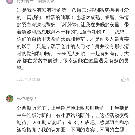
行知合一，慢慢变富
或许能恰好在你需要的时候给你一点点的温暖。
这是我在有知有行的第一条留言: 好想隔空抱抱可爱
的、真诚的、鲜活的仙草！ 也想对成熟、睿智、温情
的羽白深深地鞠躬！ 谢谢你们让我在失眠的夜里，带
🍻 本期嘉宾
着笑容和感恩收到不一样的“儿童节礼物🎁”。 我想，
你们的自信里夹杂的焦虑和迷茫，才是许多人最真实
Blake：
青年媒体品牌「我要WhatYouNeed」创始人，
的影子，只是，疏于创作的人们对自身并没有那么清
同时有一个播客
「Blake有问题」
。
晰的觉知和剖析。 未来无人知晓，一起有知有行，大
家都在探索中前进，很幸运能在这里遇见有趣的灵
仙草：
播客
「不把天聊si」
主播。
魂。
2025年5月31日
6
🪁 时间轴
02:27
投资是你们大人的事情，我要做小孩那桌 🧒🏻
巴依老爷2
分两期听完了，上半期是晚上散步时听的，下半期是
08:53
一群敏感的、善于体尝日常细节的、充满好奇的
中午吃饭时听的。有小酒馆的陪伴，让这些活动变得
以及面对生活困难的人
期待。 200 期应该听了 有 8，9 成吧。感谢羽白和小
酒馆拓宽了我的认知圈，不同的嘉宾，不同的主题，
15:15
十年前的一个起心动念：站在我旁边的那个人，