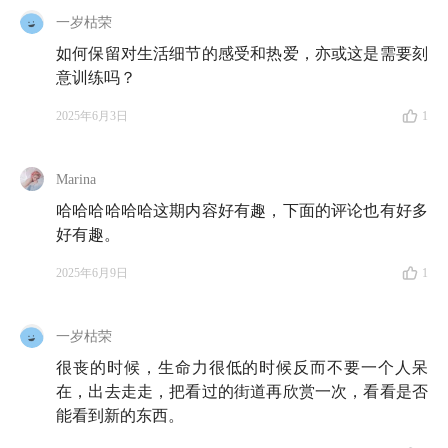
74:16
成为大人，以及，重返天真
一岁枯荣
如何保留对生活细节的感受和热爱，亦或这是需要刻
意训练吗？
🥂
2025年6月3日
1
在诸位听友的支持下，知行小酒馆马上就要做到 200 期
啦，我们准备制作一期特别节目，怀着轻松愉悦的心
Marina
情，聊一聊和大家一起走过的这 200 期。
哈哈哈哈哈哈这期内容好有趣，下面的评论也有好多
好有趣。
关于小酒馆，你有什么好奇的问题？又或者，有些话想
告诉我们很久了，但一直没机会说。趁着这个机会，都
2025年6月9日
1
写下来吧！
一岁枯荣
你的提问或分享，有可能会出现在我们的节目之中。欢
很丧的时候，生命力很低的时候反而不要一个人呆
迎你扫码参与问卷，
或点击链接
，共创属于我们的纪念
在，出去走走，把看过的街道再欣赏一次，看看是否
时刻！干杯！
能看到新的东西。