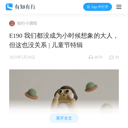
在 App 中打开
打开
知行小酒馆
首页
E190 我们都没成为小时候想象的大人，
但这也没关系 | 儿童节特辑
有知
4878
30
2025年5月30日
有行
温度计
加入我们
展开全文