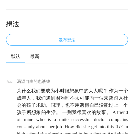
想法
发布想法
默认
最新
🛝 欢迎来到知行小酒馆，这是一档有知有行出品的播
客节目，我们关注投资，更关注怎样更好的生活，我是
渴望自由的也谈钱
雨白。
这期节目上线的时间刚好是儿童节前，我们想聊
为什么我们要成为小时候想象中的大人呢？ 作为一个
一个轻盈但藏着重量的话题，为什么我们没有长成小时
成年人，我们遇到困难时不太可能向一位未曾踏入社
候想象中的大人？小时候总觉得成为大人该多好呀，成
会的孩子求助。同理，也不用遗憾自己没能过上一个
孩子所想象的生活。 一则我很喜欢的故事。 A friend
为大人就意味着稳重从容，任何事情都有答案。但真的
of mine who is a quite successful doctor complains
走进成年人的世界，才发现，原来我们依然会迷茫、焦
constanly about her job. How did she get into this fix? In
虑，会在深夜觉得孤单，只是大人们更擅长把这些藏起
high school she already wanted to be a doctor. And she is