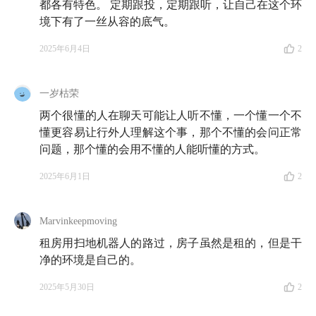
都各有特色。 定期跟投，定期跟听，让自己在这个环
TA在想些什么？TA在苦恼什么？「其实我们都想看一
境下有了一丝从容的底气。
看别人的内心」
2025年6月4日
2
25:14
创作、表达欲和自我暴露：
把藏起来的话重新说
出口，是成年人的超能力
一岁枯荣
两个很懂的人在聊天可能让人听不懂，一个懂一个不
34:44
我很想知道，那些没有安全感的同类们，都是怎
懂更容易让行外人理解这个事，那个不懂的会问正常
样面对这份没有安全感的生活的？
问题，那个懂的会用不懂的人能听懂的方式。
40:22
2025年6月1日
2
如果大家都愿意说出这种话，人的痛苦或许就会
减轻一点，我想做率先说出口的那个人
Marvinkeepmoving
46:01
做一个井井有条的非社会化大人
租房用扫地机器人的路过，房子虽然是租的，但是干
净的环境是自己的。
56:08
当我四十岁、五十岁，我就继续做那个时候的我
关心的话题，而不是想象年轻人在关心什么
2025年5月30日
2