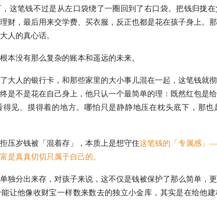
百，这笔钱不过是从左口袋绕了一圈回到了右口袋。把钱归拢在
理财，最后用来交学费、买衣服，反正也都是花在孩子身上。那
大人的真心话。
根本没有那么复杂的账本和遥远的未来。
了大人的银行卡，和那些家里的大小事儿混在一起，这笔钱就彻
终是不是花在自己身上，他只认一个最简单的理：既然红包是给
看得见、摸得着的地方。哪怕只是静静地压在枕头底下，那也
拒压岁钱被「混着存」，本质上是想守住
这笔钱的「专属感」—
富是真真切切只属于自己的。
单独分出来存，对孩子来说，这不仅是钱被保护了那么简单，更
个能让他像收财宝一样数来数去的独立小金库，其实是在给他建