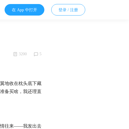
在 App 中打开
登录 / 注册
3200
5
翼地收在枕头底下藏
准备买啥，我还理直
情往来——我发出去