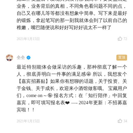
业务，业务背后的真相，不同角色看问题不同的点，
自己又在哪儿等等都没有想象中简单。写下来是最好
的锻炼，拿起笔写的那一刻我就体会到了以前自己的
稚嫩，嘴巴随便说和好好写好好说太不一样了
2021年1月15日
72
仝仝
置顶
最近特别能体会做采访的乐趣，那种彻底了解一个
人，彻底弄明白一件事的满足感🤩 所以，我想发个
【嘉宾招募贴】如果你有想聊的话题，关于投资、关
于金钱、关于成长，欢迎来小酒馆做客哦。 宝藏用户
们，come on～🤪 报名方式：在「知行陪伴」中回复
嘉宾，即可填写报名表❤️ —- 2024年更新：不招募嘉
宾啦！！
2021年1月15日
34