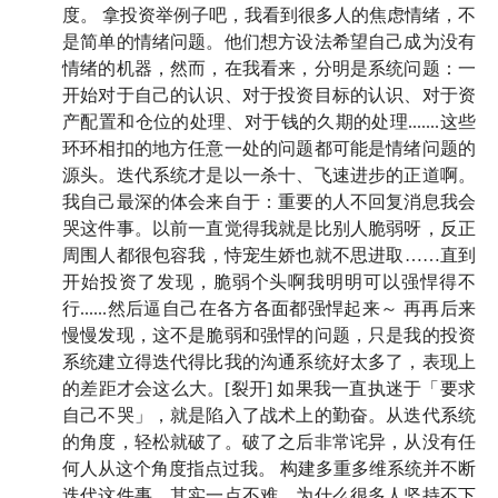
度。 拿投资举例子吧，我看到很多人的焦虑情绪，不
是简单的情绪问题。他们想方设法希望自己成为没有
情绪的机器，然而，在我看来，分明是系统问题：一
开始对于自己的认识、对于投资目标的认识、对于资
产配置和仓位的处理、对于钱的久期的处理.......这些
环环相扣的地方任意一处的问题都可能是情绪问题的
源头。迭代系统才是以一杀十、飞速进步的正道啊。
我自己最深的体会来自于：重要的人不回复消息我会
哭这件事。以前一直觉得我就是比别人脆弱呀，反正
周围人都很包容我，恃宠生娇也就不思进取……直到
开始投资了发现，脆弱个头啊我明明可以强悍得不
行......然后逼自己在各方各面都强悍起来～ 再再后来
慢慢发现，这不是脆弱和强悍的问题，只是我的投资
系统建立得迭代得比我的沟通系统好太多了，表现上
的差距才会这么大。[裂开] 如果我一直执迷于「要求
自己不哭」，就是陷入了战术上的勤奋。从迭代系统
的角度，轻松就破了。破了之后非常诧异，从没有任
何人从这个角度指点过我。 构建多重多维系统并不断
迭代这件事，其实一点不难。为什么很多人坚持不下