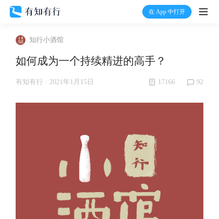
在 App 中打开
打开
知行小酒馆
首页
如何成为一个持续精进的高手？
有知
17166
92
有知有行 ·
2021年1月15日
有行
温度计
加入我们