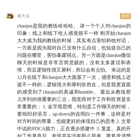
蒋大头
置顶
chaojun是我的教练哈哈哈。 讲一个个人对chaojun的
印象：线上和线下给人感觉很不一样 刚开始chaojun
大大成为我的教练的时候，其实有点害怕和他对话，
一方面是因为我对自己没有什么自信，也知道自己的
问题在哪里，害怕暴露弱点。另一方面是chaojun微信
聊天的时候是非常言简意赅的，没有太多废话和表
情，而且逻辑性强又犀利，所以会有点怕。 幸运的是
12月在线下和chaojun大大面基了一次，感受和线上还
挺不一样的：逻辑强大和犀利依然在，但是我更直面
的感受到了chaojun的真诚和humble。 最近从教练那
儿学到的很重要的三点，我觉得对于工作和投资是非
常重要的： 1. 金字塔思维，特别是工作聊天的时候，
要组织好语言，up-down的说明白一件事，这样是对
对方时间的尊重，也能更好的体现自己的思考 2. 文章
中说的PDCA能力，正在逐步搭建中 3. 复盘。真的开
始工作复盘后，发现其实没有那么简单，要复盘清楚