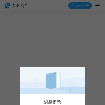
在 App 中打开
打开
首页
有知
有行
温度计
加入我们
温馨提示