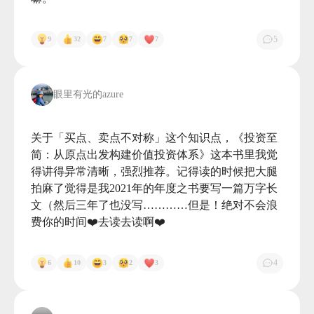
5
9
32
7
7
7
眼里有光的azure
关于「买点、卖点不对称」这个知识点，《投资至
简：从原点出发构建价值投资体系》这本书里我觉
得讲得异常清晰，强烈推荐。记得读的时候把大腿
拍麻了觉得是我2021年的年度之书要写一篇万字长
文（然后三年了也没写…………但是！绝对不会浪
费你的时间❤️去读去读啊❤️

4
6
10
3
2
3