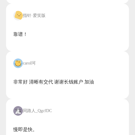
指针·爱笑版
靠谱！

carol珂
非常好 清晰有交代 谢谢长钱账户 加油

同路人_QgcfDC
慢即是快。
