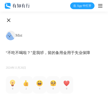
在 App 中打开
打开
首页
Mist
有知
“不吃不喝啦？”是我🤣，留的备用金用于失业保障

有行
温度计
2024年11月26日
加入我们
0
2
0
0
0