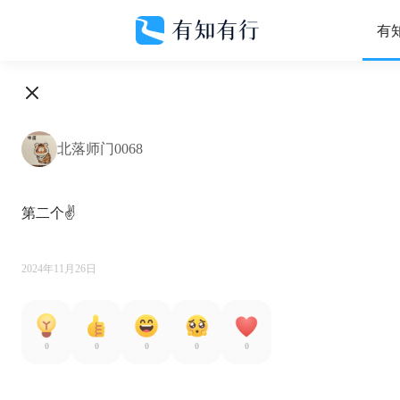
有
北落师门0068
第二个✌️

2024年11月26日
0
0
0
0
0