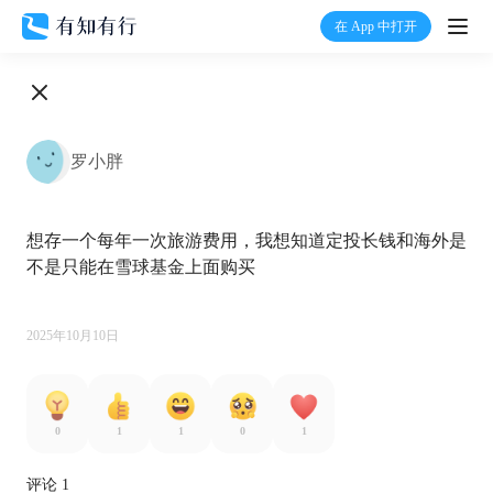
在 App 中打开
打开
首页
罗小胖
有知
想存一个每年一次旅游费用，我想知道定投长钱和海外是
有行
不是只能在雪球基金上面购买

温度计
2025年10月10日
加入我们
0
1
1
0
1
评论 1