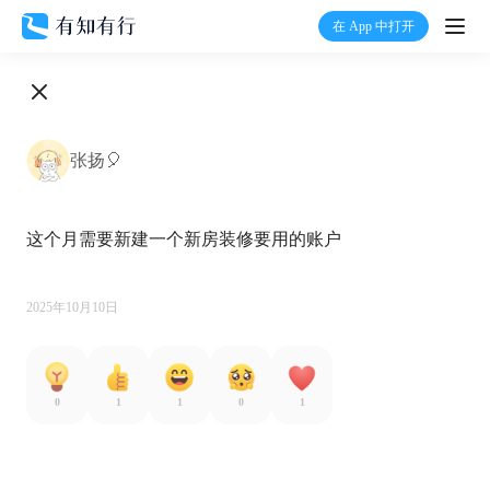
在 App 中打开
打开
首页
张扬🎈
有知
这个月需要新建一个新房装修要用的账户

有行
温度计
2025年10月10日
加入我们
0
1
1
0
1