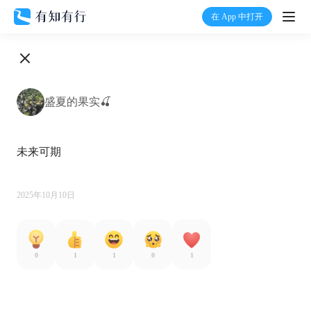
在 App 中打开
打开
首页
盛夏的果实🍒
有知
未来可期

有行
温度计
2025年10月10日
加入我们
0
1
1
0
1