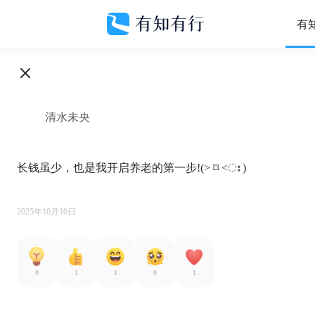
有
清水未央
长钱虽少，也是我开启养老的第一步!(˃ ⌑ ˂ഃ )

2025年10月10日
0
1
1
0
1