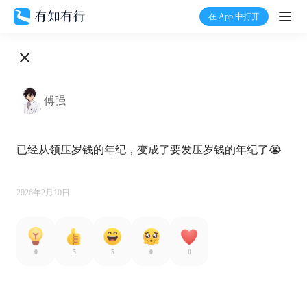
在 App 中打开
打开
首页
傅强
有知
已经从领压岁钱的年纪，变成了要发压岁钱的年纪了😭

有行
温度计
2026年2月10日
加入我们
0
5
5
0
0