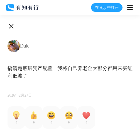
在 App 中打开
打开
首页
Dale
有知
搞清楚底层资产配置，我将自己养老金大部分都用来买红
有行
利低波了

温度计
2026年2月27日
加入我们
0
0
0
0
0