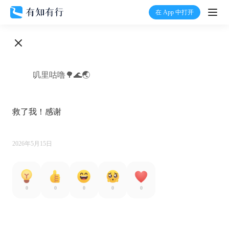
在 App 中打开
打开
首页
叽里咕噜🌳🌊🌏
有知
救了我！感谢

有行
温度计
2026年5月15日
加入我们
0
0
0
0
0