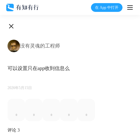
在 App 中打开
打开
首页
没有灵魂的工程师
有知
可以设置只在app收到信息么

有行
温度计
2026年5月15日
加入我们
0
0
0
0
0
评论 3