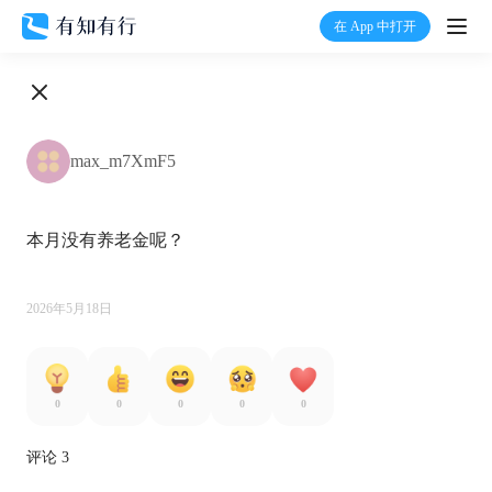
在 App 中打开
打开
首页
max_m7XmF5
有知
本月没有养老金呢？

有行
温度计
2026年5月18日
加入我们
0
0
0
0
0
评论 3