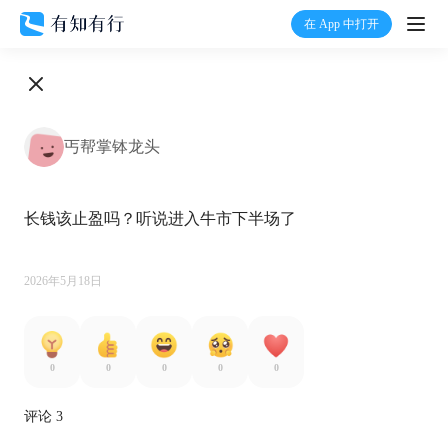
在 App 中打开
打开
首页
丐帮掌钵龙头
有知
长钱该止盈吗？听说进入牛市下半场了

有行
温度计
2026年5月18日
加入我们
0
0
0
0
0
评论 3