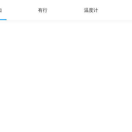
知
有行
温度计