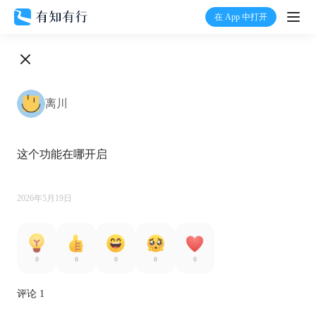
在 App 中打开
打开
首页
离川
有知
这个功能在哪开启

有行
温度计
2026年5月19日
加入我们
0
0
0
0
0
评论 1