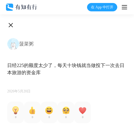
在 App 中打开
打开
首页
菠菜粥
有知
日经225的额度太少了，每天十块钱就当做投下一次去日
有行
本旅游的资金库

温度计
2026年5月20日
加入我们
0
0
0
0
0