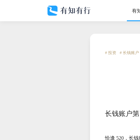
有
# 投资
# 长钱账户
长钱账户第
恰逢 520，