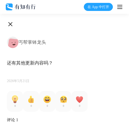
在 App 中打开
打开
首页
丐帮掌钵龙头
有知
还有其他更新内容吗？

有行
温度计
2026年5月21日
加入我们
0
0
0
0
0
评论 1