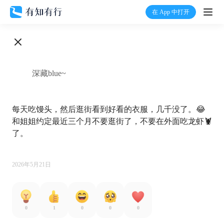
在 App 中打开
打开
首页
深藏blue~
有知
每天吃馒头，然后逛街看到好看的衣服，几千没了。😂
有行
和姐姐约定最近三个月不要逛街了，不要在外面吃龙虾🦞
了。

温度计
2026年5月21日
加入我们
0
1
0
0
0