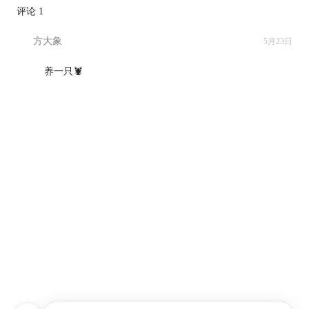
评论 1
方大象
5月23日
养一只🦞
