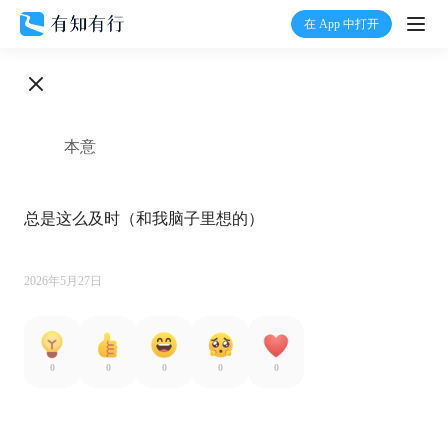
在 App 中打开
打开
首页
本意
有知
总是这么及时（和我脑子里想的）

有行
温度计
2026年5月27日
加入我们
0
0
0
0
0