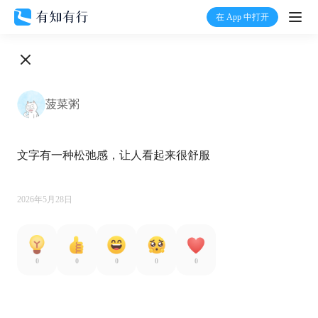
在 App 中打开
打开
首页
菠菜粥
有知
文字有一种松弛感，让人看起来很舒服

有行
温度计
2026年5月28日
加入我们
0
0
0
0
0